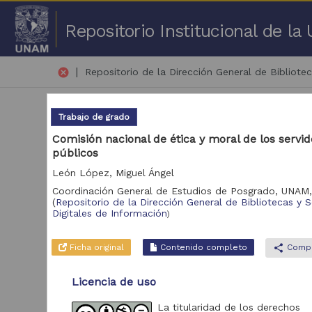
Repositorio Institucional de l
|
cancel
Repositorio de la Dirección General de Bibliotec
Trabajo de grado
Comisión nacional de ética y moral de los servi
públicos
León López, Miguel Ángel
51 
Coordinación General de Estudios de Posgrado, UNAM
(
Repositorio de la Dirección General de Bibliotecas y S
Repositorio
Digitales de Información
)
Tra
Repositorio de la
136
Ficha original
Contenido completo
share
Compa
Dirección General de
Bibliotecas y Servicios
Digitales de
Licencia de uso
Información
La titularidad de los derechos