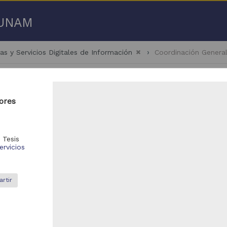
a UNAM
as y Servicios Digitales de Información
Coordinación Genera
dores
- 100 de
136 resultados
,
Tesis
ervicios
bajo de grado
Trabajo de grado
rtir