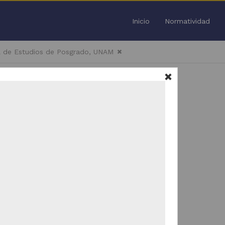
Inicio
Normatividad
l de Estudios de Posgrado, UNAM
Todo
/
3
Trabajo de grado