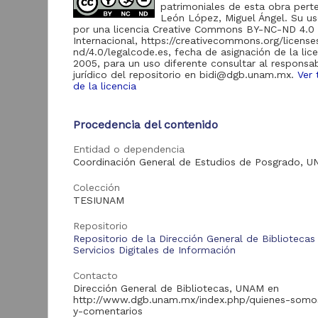
patrimoniales de esta obra pert
León López, Miguel Ángel. Su us
por una licencia Creative Commons BY-NC-ND 4.0
Acervo
Internacional, https://creativecommons.org/licens
nd/4.0/legalcode.es, fecha de asignación de la lic
Tesis
136
2005, para un uso diferente consultar al responsa
jurídico del repositorio en bidi@dgb.unam.mx.
Ver 
de la licencia
R
Tipo de
Procedencia del contenido
t
recurso
t
Entidad o dependencia
Trabajo de grado
136
Á
Coordinación General de Estudios de Posgrado, 
E
2
Colección
M
TESIUNAM
S
Tipo de
Repositorio
contenido
Repositorio de la Dirección General de Bibliotecas
Servicios Digitales de Información
Tesis de licenciatura
131
Contacto
Tesis de doctorado
4
Dirección General de Bibliotecas, UNAM en
Tesis de maestría
1
http://www.dgb.unam.mx/index.php/quienes-somo
Tra
y-comentarios