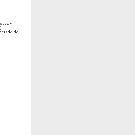
ética y
).
uperado de
mbarazo en adolescentes
Comisión nacional de ética y
e 15 a 19 años de edad, sus
moral de los servidores
ausas y repercusiones...
públicos
choa Castillo, Mercedes
León López, Miguel Ángel
005
2005
es
edicina y Ciencias de la
Ciencias Sociales y
alud
Económicas