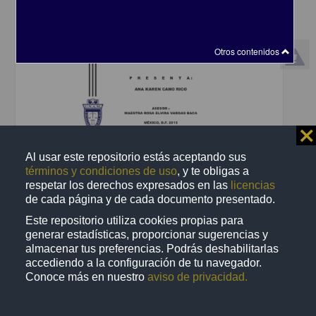
Otros contenidos
⨯
La recepción de la justicia restaurativa en México a través del
Al usar este repositorio estás aceptando sus
derecho comparado
términos y condiciones de uso
, y te obligas a
Cano Rico, Ana Karen
respetar los derechos expresados en las
licencias
2015
de cada página y de cada documento presentado.
Ciencias Sociales y Económicas
Este repositorio utiliza cookies propias para
share
generar estadísticas, proporcionar sugerencias y
almacenar tus preferencias. Podrás deshabilitarlas
accediendo a la configuración de tu navegador.
Conoce más en nuestro
aviso de privacidad.
Trabajo de grado