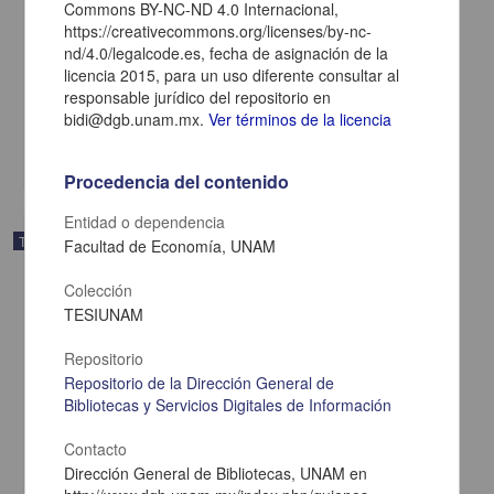
Commons BY-NC-ND 4.0 Internacional,
https://creativecommons.org/licenses/by-nc-
Oportunidades de comercio e inversión entre México y los tigres
nd/4.0/legalcode.es, fecha de asignación de la
asiáticos del 2000 al 2012
licencia 2015, para un uso diferente consultar al
Rangel Ramírez, Marisol Jacqueline
responsable jurídico del repositorio en
2015
bidi@dgb.unam.mx.
Ver términos de la licencia
Ciencias Sociales y Económicas
share
Procedencia del contenido
Entidad o dependencia
Trabajo de grado
Facultad de Economía, UNAM
Colección
TESIUNAM
Repositorio
Repositorio de la Dirección General de
Bibliotecas y Servicios Digitales de Información
Contacto
Dirección General de Bibliotecas, UNAM en