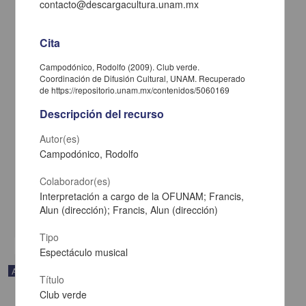
contacto@descargacultura.unam.mx
Cita
Campodónico, Rodolfo (2009). Club verde.
Coordinación de Difusión Cultural, UNAM. Recuperado
de https://repositorio.unam.mx/contenidos/5060169
Descripción del recurso
Autor(es)
Campodónico, Rodolfo
En voz de Gustavo Sainz
Sainz, Gustavo - Coordinación de Difusión Cultural, UNAM
Colaborador(es)
2023-05-11
Artes y Humanidades
Interpretación a cargo de la OFUNAM; Francis,
Alun (dirección); Francis, Alun (dirección)
share
Tipo
Espectáculo musical
Audio
Título
Club verde