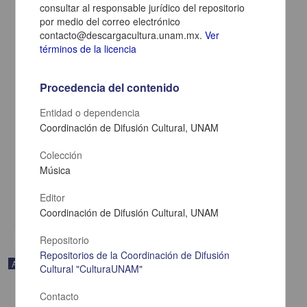
consultar al responsable jurídico del repositorio
por medio del correo electrónico
contacto@descargacultura.unam.mx.
Ver
términos de la licencia
Procedencia del contenido
Entidad o dependencia
Coordinación de Difusión Cultural, UNAM
En voz de Manuel Rivas
Colección
Rivas, Manuel - Coordinación de Difusión Cultural, UNAM
Música
2023-05-11
Artes y Humanidades
Editor
share
Coordinación de Difusión Cultural, UNAM
Repositorio
Repositorios de la Coordinación de Difusión
Audio
Cultural "CulturaUNAM"
Contacto