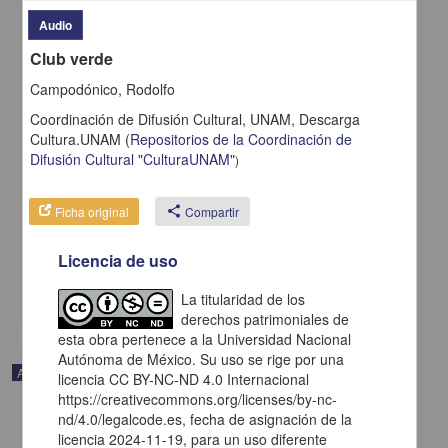
Audio
Club verde
Campodónico, Rodolfo
Coordinación de Difusión Cultural, UNAM,
Descarga
Cultura.UNAM
(
Repositorios de la Coordinación de
Difusión Cultural "CulturaUNAM"
)
En voz de Rosa Montero
Ficha original
share
Compartir
Montero, Rosa - Coordinación de Difusión Cultural, UNAM
2023-05-11
Licencia de uso
Artes y Humanidades
share
La titularidad de los
derechos patrimoniales de
esta obra pertenece a la Universidad Nacional
Autónoma de México. Su uso se rige por una
Audio
licencia CC BY-NC-ND 4.0 Internacional
https://creativecommons.org/licenses/by-nc-
nd/4.0/legalcode.es, fecha de asignación de la
licencia 2024-11-19, para un uso diferente