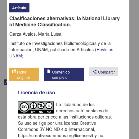
Artículo
Clasificaciones alternativas: la National Library
of Medicine Classification.
Reseña de libros
Salas Estrada Y Otros, Eduardo - Instituto de Investigaciones
Garza Avalos, María Luisa
Bibliotecológicas y de la Información, UNAM
1986-08-01
Instituto de Investigaciones Bibliotecológicas y de la
Ciencias Sociales y Económicas
Información, UNAM,
publicado en
Artículos
(
Revistas
UNAM
)
share
Ficha
Contenido
share
Compartir
original
completo
Artículo
Licencia de uso
La titularidad de los
derechos patrimoniales de
esta obra pertenece a las instituciones editoras.
Su uso se rige por una licencia Creative
Commons BY-NC-ND 4.0 Internacional,
https://creativecommons.org/licenses/by-nc-