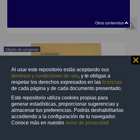
Bibliotecológicas, UNAM
1985
Artes y Humanidades
Otros contenidos
share
Objeto de congreso
⨯
Al usar este repositorio estás aceptando sus
términos y condiciones de uso
, y te obligas a
respetar los derechos expresados en las
licencias
de cada página y de cada documento presentado.
Este repositorio utiliza cookies propias para
generar estadísticas, proporcionar sugerencias y
almacenar tus preferencias. Podrás deshabilitarlas
accediendo a la configuración de tu navegador.
Conoce más en nuestro
aviso de privacidad.