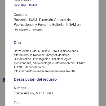
Revistas UNAM
Contacto
Revistas UNAM. Dirección General de
Publicaciones y Fomento Editorial, UNAM en
revistas@unam.mx
Clasificaciones alternativas: la National Library of Medicine
Classification.
Cita
Garza Avalos, María Luisa - Instituto de Investigaciones
Bibliotecológicas y de la Información, UNAM
1986-08-01
Garza Avalos, María Luisa (1986). Clasificaciones
Ciencias Sociales y Económicas
alternativas: la National Library of Medicine
Classification.. Investigación Bibliotecológica:
share
archivonomía, bibliotecología e información; Vol. 1 Núm.
1, 1986. Recuperado de
https://repositorio.unam.mx/contenidos/4142682
Descripción del recurso
Artículo
Autor(es)
Garza Avalos, María Luisa
Tipo