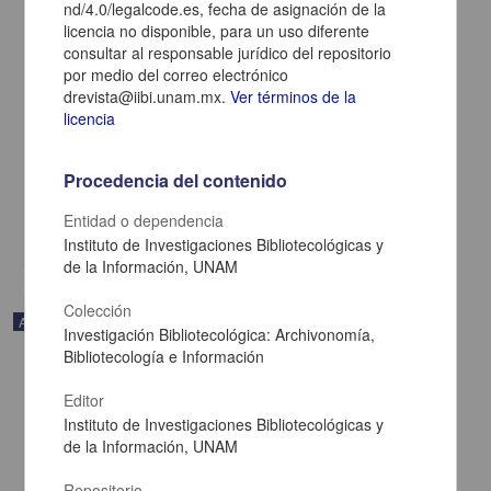
nd/4.0/legalcode.es, fecha de asignación de la
licencia no disponible, para un uso diferente
consultar al responsable jurídico del repositorio
por medio del correo electrónico
drevista@iibi.unam.mx.
Ver términos de la
licencia
Obras de consulta en la biblioteca del CUIB
Barquet Téllez Y Otros, Concepción - Instituto de Investigaciones
Bibliotecológicas y de la Información, UNAM
Procedencia del contenido
1986-08-01
Ciencias Sociales y Económicas
Entidad o dependencia
share
Instituto de Investigaciones Bibliotecológicas y
de la Información, UNAM
Colección
Artículo
Investigación Bibliotecológica: Archivonomía,
Bibliotecología e Información
Editor
Instituto de Investigaciones Bibliotecológicas y
de la Información, UNAM
Repositorio