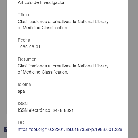
Artículo de Investigación
Título
Clasificaciones alternativas: la National Library
of Medicine Classification.
Fecha
1986-08-01
I, II, II Y IV Coloquio sobre investigación bibliotecológica I y II Curso:
Resumen
programa para formación de investigadores en el área de
Clasificaciones alternativas: la National Library
bibliotecología para América Latina I y II Curso: Formadores de
of Medicine Classification.
información bibliográfica automatizada
Solís Rivero, Zuemi - Instituto de Investigaciones Bibliotecológicas y
Idioma
de la Información, UNAM
1986-08-01
spa
Ciencias Sociales y Económicas
ISSN
share
ISSN electrónico: 2448-8321
DOI
https://doi.org/10.22201/iibi.0187358xp.1986.001.22603
Artículo