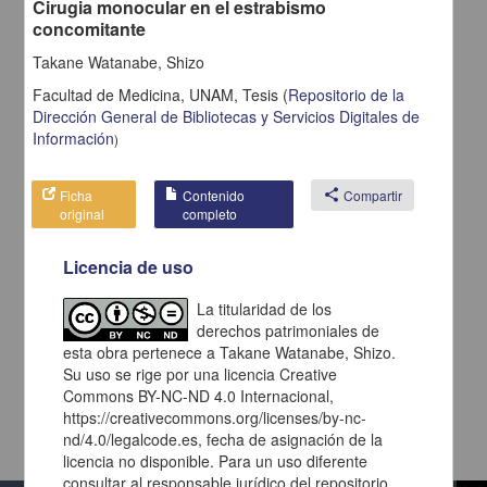
Cirugia monocular en el estrabismo
concomitante
Takane Watanabe, Shizo
Facultad de Medicina, UNAM,
Tesis
(
Repositorio de la
Dirección General de Bibliotecas y Servicios Digitales de
Información
)
Ficha
Contenido
share
Compartir
original
completo
Licencia de uso
La titularidad de los
derechos patrimoniales de
esta obra pertenece a Takane Watanabe, Shizo.
Su uso se rige por una licencia Creative
Commons BY-NC-ND 4.0 Internacional,
https://creativecommons.org/licenses/by-nc-
nd/4.0/legalcode.es, fecha de asignación de la
licencia no disponible. Para un uso diferente
consultar al responsable jurídico del repositorio