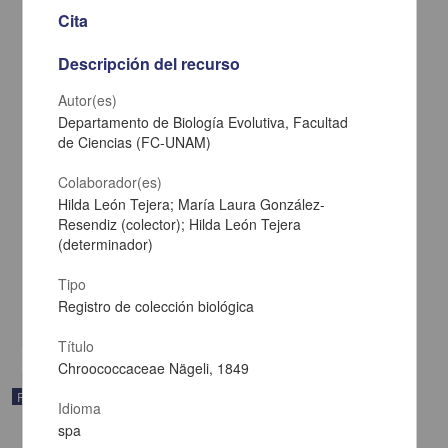
Cita
Descripción del recurso
Autor(es)
Departamento de Biología Evolutiva, Facultad
de Ciencias (FC-UNAM)
Colaborador(es)
Hilda León Tejera; María Laura González-
Resendiz (colector); Hilda León Tejera
"Turdus assimilis" Cabanis, 1850
(determinador)
Departamento de Biología Evolutiva, Facultad de Ciencias (FC-
UNAM)
Tipo
Biología y Química
Registro de colección biológica
share
Título
Chroococcaceae Nägeli, 1849
Registro de colección universitaria
Idioma
spa