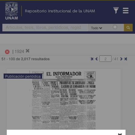
Repositorio Institucional de la UNAM
Todo
|
1924
cancel
51 - 100 de
2,017 resultados
/
41
Publicación periódica