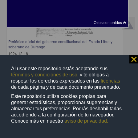
Otros contenidos
Periódico oficial del gobierno constitucional del Estado Libre y
soberano de Durango
1924-12-18
⨯
Multidisciplina
share
Al usar este repositorio estás aceptando sus
términos y condiciones de uso
, y te obligas a
respetar los derechos expresados en las
licencias
de cada página y de cada documento presentado.
Publicación
Este repositorio utiliza cookies propias para
generar estadísticas, proporcionar sugerencias y
almacenar tus preferencias. Podrás deshabilitarlas
accediendo a la configuración de tu navegador.
Conoce más en nuestro
aviso de privacidad.