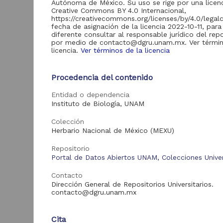
Autónoma de México. Su uso se rige por una licen
de Información
Creative Commons BY 4.0 Internacional,
Biblioteca y
https://creativecommons.org/licenses/by/4.0/legal
Hemeroteca
fecha de asignación de la licencia 2022-10-11, para
438,985
Nacional Digital de
diferente consultar al responsable jurídico del repo
México
por medio de contacto@dgru.unam.mx. Ver términ
licencia.
Ver términos de la licencia
Revistas UNAM
89,475
"
Repositorio del
Procedencia del contenido
Instituto de
Investigaciones
23,758
Entidad o dependencia
Jurídicas "RU
D
Jurídicas"
Instituto de Biología, UNAM
I
(
Repositorio del
Colección
B
Instituto de
5,334
Herbario Nacional de México (MEXU)
Investigaciones
Sociales "RUD-IIS"
Repositorio
Repositorio Memoria
Portal de Datos Abiertos UNAM, Colecciones Univer
Institucional del
Centro de
Contacto
4,214
Investigaciones sobre
Dirección General de Repositorios Universitarios.
América del Norte
contacto@dgru.unam.mx
"MiCISAN"
ver más
Cita