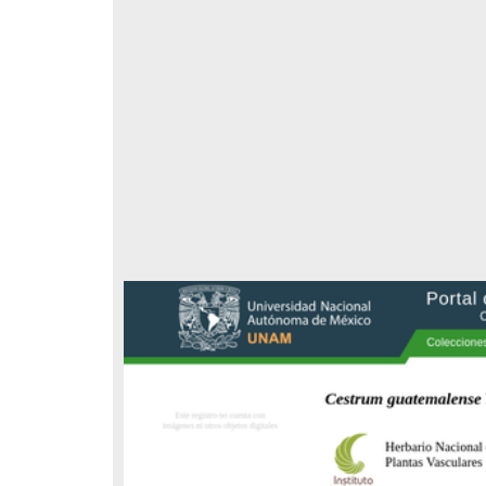
Registro de colección universitaria
Registro de colección universitaria
Nissolia fruticosa" Jacq.
"Psittacanthus auriculatus"
(Oliv.) Eichler
epartamento de Botánica,
Departamento de Botánica,
nstituto de Biología
Instituto de Biología