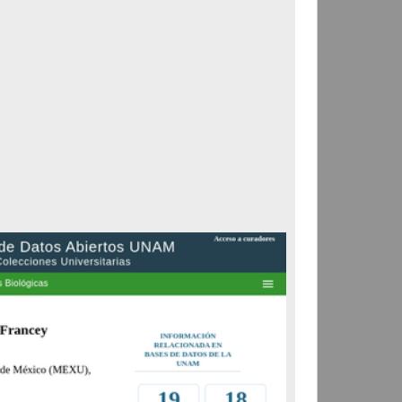
Registro de colección universitaria
"Malaxis corymbosa"
(S.Watson) Kuntze
Departamento de Botánica,
Instituto de Biología