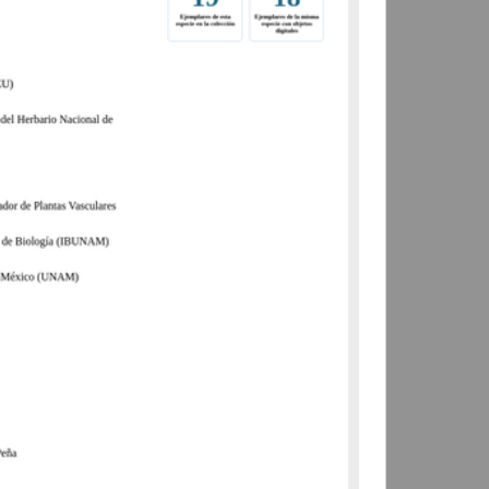
(IBUNAM)
Biología y Química
share
Registro de colección universitaria