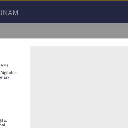
a UNAM
NAM)
2,401 - 3,172,450 de
3,192,753 resultados
Digitales
rias
)
Registro de colección universitaria
Registro de colección universitaria
ital
nal