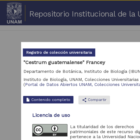
Repositorio Institucional de l
Registro de colección universitaria
"Cestrum guatemalense" Francey
Departamento de Botánica, Instituto de Biología (IBU
3,17
Instituto de Biología, UNAM,
Colecciones Universitarias 
(
Portal de Datos Abiertos UNAM, Colecciones Universita
Repositorio
Portal de Datos
Contenido completo
share
Compartir
Abiertos UNAM,
2,045,979
Colecciones
Universitarias
Licencia de uso
Repositorio de la
La titularidad de los derechos
Dirección General de
patrimoniales de este recurso dig
Bibliotecas y
569,855
pertenece a la Universidad Nacio
Servicios Digitales