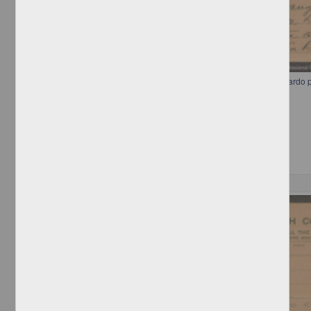
Telegrama a Francisco I. Madero recomendando a Miguel Díaz Lombardo
ministro de Justicia
[sin autor]
[sin fecha]
Multidisciplina
Correspondencia postal