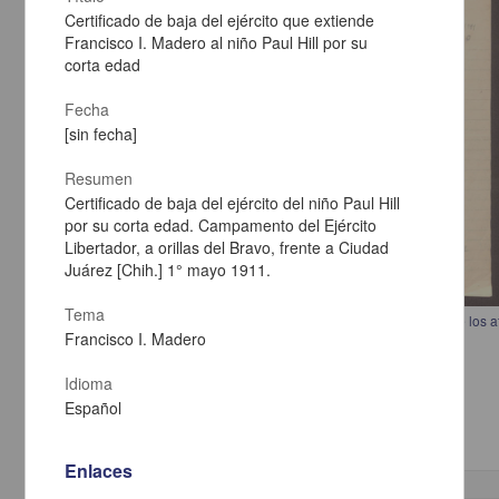
Certificado de baja del ejército que extiende
Francisco I. Madero al niño Paul Hill por su
corta edad
Fecha
[sin fecha]
Resumen
Certificado de baja del ejército del niño Paul Hill
por su corta edad. Campamento del Ejército
Libertador, a orillas del Bravo, frente a Ciudad
Juárez [Chih.] 1° mayo 1911.
Tema
Carta de Margarita Robles a Francisco I. Madero en la que informa de los 
Francisco I. Madero
Alberto de la Garza por estar a favor del movimiento maderista
Robles, Margarita
Idioma
[sin fecha]
Multidisciplina
Español
Enlaces