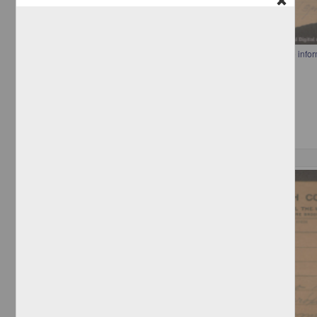
Carta del jefe político provisional de Chihuahua a Francisco I. Madero inf
a Ciudad Juárez Chihuahua
[sin autor]
[sin fecha]
Multidisciplina
Correspondencia postal