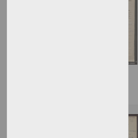
Telegrama de Lindoro Castellanos
Castellanos, Lindoro
[sin fecha]
Multidisciplina
Correspondencia postal