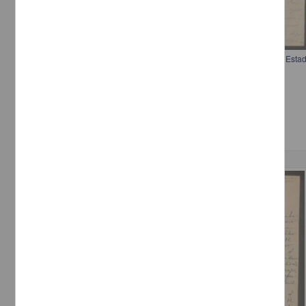
Carta a Francisco I. Madero aconsejando aprovechar la debilidad del Est
punto fronterizo
[sin autor]
[sin fecha]
Multidisciplina
Correspondencia postal