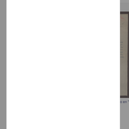
Correspondencia postal
Carta a Rafael L. Molina para agradecerle la publicación de un artículo en 
[sin autor]
[sin fecha]
Multidisciplina