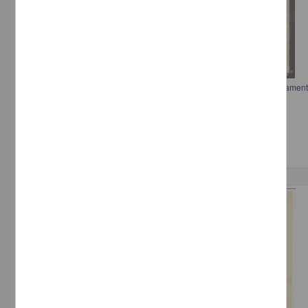
Carta de Francisco I. Madero informando sobre la colocación del armamen
[sin autor]
[sin fecha]
Multidisciplina
Correspondencia postal