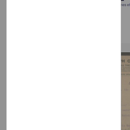
Physiologie expérimentale sur la genèse des ferments figurés: site a mes et
germes microscopiques
Duval, Jules - Librairie J.-B. Baillière & Fils
[sin fecha]
Multidisciplina
Correspondencia postal