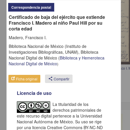
Correspondencia postal
Certificado de baja del ejército que extiende
Francisco I. Madero al niño Paul Hill por su
corta edad
Madero, Francisco I.
Biblioteca Nacional de México (Instituto de
Investigaciones Bibliográficas, UNAM),
Biblioteca
Nacional Digital de México
(
Biblioteca y Hemeroteca
Nacional Digital de México
)
Carta de Eduardo Lorenzo Grossman, dedicando un poema a Francisco I.
Grossman, Eduardo Lorenzo
Ficha original
share
Compartir
[sin fecha]
Multidisciplina
Licencia de uso
La titularidad de los
derechos patrimoniales de
este recurso digital pertenece a la Universidad
Correspondencia postal
Nacional Autónoma de México. Su uso se rige
por una licencia Creative Commons BY-NC-ND