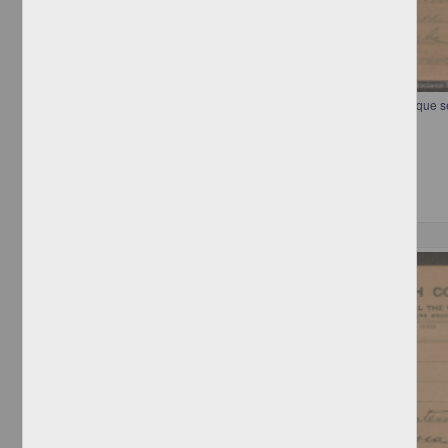
Telegrama preguntando la forma en que Francisco I. Madero prefiere que s
[sin autor]
[sin fecha]
Multidisciplina
Correspondencia postal