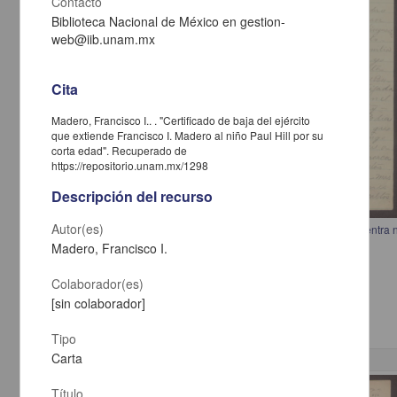
Contacto
Biblioteca Nacional de México en gestion-
web@iib.unam.mx
Cita
Madero, Francisco I.. . "Certificado de baja del ejército
que extiende Francisco I. Madero al niño Paul Hill por su
corta edad". Recuperado de
https://repositorio.unam.mx/1298
Descripción del recurso
Autor(es)
Carta de V. Talamantes a Francisco I. Madero indicando que se encuentra
prestar sus servicios
Madero, Francisco I.
Talamantes, V.
[sin fecha]
Colaborador(es)
Multidisciplina
[sin colaborador]
Tipo
Carta
Correspondencia postal
Título