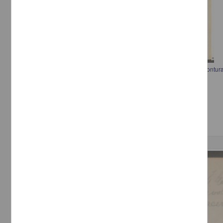
Carta a Francisco I. Madero informando la necesidad de caballos y montu
Castillo
[sin autor]
[sin fecha]
Multidisciplina
Correspondencia postal