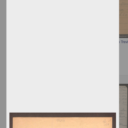
Telegrama a Francisco I. Madero informando la renuncia de Gerónimo Trev
[sin autor]
[sin fecha]
Multidisciplina
Correspondencia postal