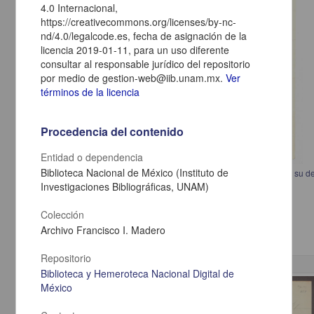
4.0 Internacional,
https://creativecommons.org/licenses/by-nc-
nd/4.0/legalcode.es, fecha de asignación de la
licencia 2019-01-11, para un uso diferente
consultar al responsable jurídico del repositorio
por medio de gestion-web@iib.unam.mx.
Ver
términos de la licencia
Procedencia del contenido
Entidad o dependencia
Biblioteca Nacional de México (Instituto de
Carta de Cesáreo Ortiz Bravo a Francisco I. Madero en la que externa su d
Investigaciones Bibliográficas, UNAM)
Ortiz Bravo, Cesáreo
[sin fecha]
Multidisciplina
Colección
Archivo Francisco I. Madero
Repositorio
Biblioteca y Hemeroteca Nacional Digital de
México
Correspondencia postal