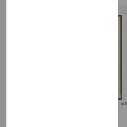
Correspondencia postal
Carta de Juan J. Navarro, el Secretario de Guerra y Marina le pidió que le 
Guerrero aceptó el armisticio
Navarro, Juan J.
[sin fecha]
Multidisciplina