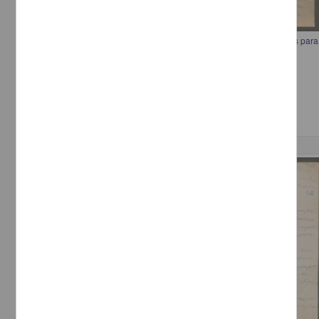
Carta a Francisco I. Madero estableciendo los lineamientos generales para l
seguridad
[sin autor]
[sin fecha]
Multidisciplina
Correspondencia postal