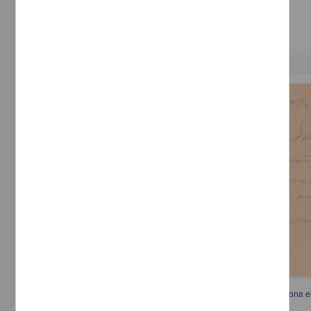
[sin fecha]
Multidisciplina
Correspondencia postal
Telegrama de L. Salaníz a José Inés Salazar informando que no funciona el 
pide que lo espere en Las Varas