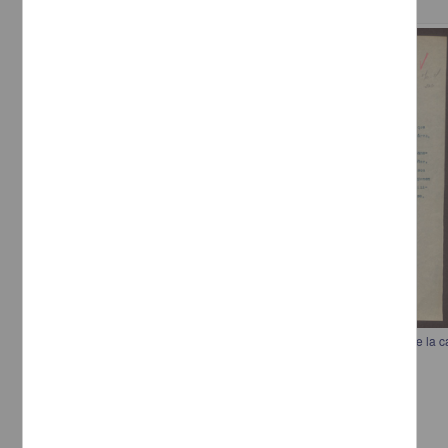
Correspondencia postal
Comunicación al general Pascual Orozco para investigar el saqueo de la 
[sin autor]
[sin fecha]
Multidisciplina