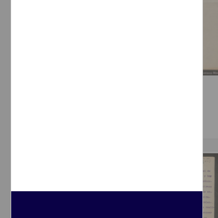
Carta sobre los esfuerzos patrióticos
[sin autor]
[sin fecha]
Multidisciplina
Correspondencia postal