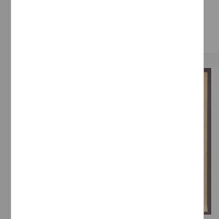
Salaníz, L.
[sin fecha]
Multidisciplina
Correspondencia postal