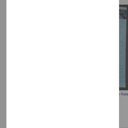
Correspondencia postal
Carta de Emilio Pérez a Francisco I. Madero para saber si su hermano Rafa
Pérez, Emilio
[sin fecha]
Multidisciplina