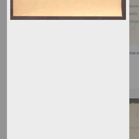
Telegrama que informa sobre las personas mas adecuadas para algunos c
[sin autor]
[sin fecha]
Multidisciplina
Correspondencia postal