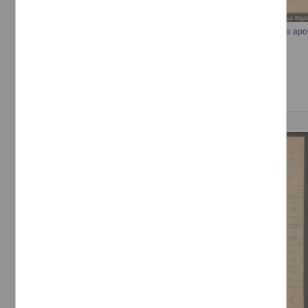
Telegrama de T. Ruiz de Velasco a Francisco I. Madero recomendando apo
Ruiz de Velasco, T.
[sin fecha]
Multidisciplina
Correspondencia postal