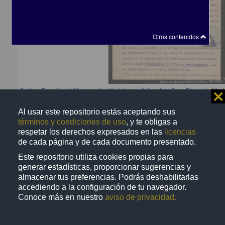
Otros contenidos
Carta a Francisco I. Madero elogiándolo y solicitando a Sara Pérez de Mad
⨯
mujer trabajadora
[sin autor]
Al usar este repositorio estás aceptando sus
[sin fecha]
términos y condiciones de uso
, y te obligas a
Multidisciplina
respetar los derechos expresados en las
licencias
de cada página y de cada documento presentado.
Este repositorio utiliza cookies propias para
generar estadísticas, proporcionar sugerencias y
almacenar tus preferencias. Podrás deshabilitarlas
Correspondencia postal
accediendo a la configuración de tu navegador.
Conoce más en nuestro
aviso de privacidad.