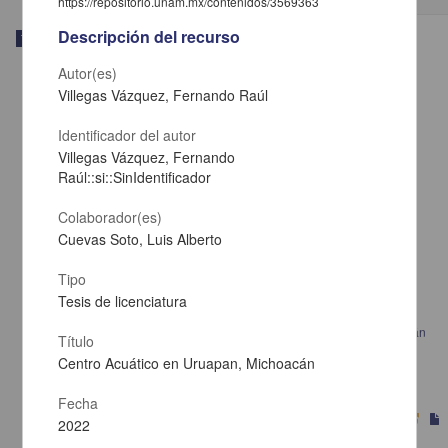
https://repositorio.unam.mx/contenidos/3569363
Descripción del recurso
Trabajo de grado
Autor(es)
Villegas Vázquez, Fernando Raúl
Identificador del autor
Villegas Vázquez, Fernando
Raúl::si::SinIdentificador
Colaborador(es)
Cuevas Soto, Luis Alberto
Tipo
Tesis de licenciatura
Subcomandancia de seguridad pública municipal en Zamora Michoacán
Título
Estrada Tafolla, Brenda Lisset
Centro Acuático en Uruapan, Michoacán
2022
Físico Matemáticas y Ciencias de la Tierra
Fecha
2022