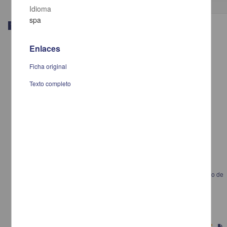
Idioma
spa
Trabajo de grado
Enlaces
Ficha original
Texto completo
"Cambios en el ámbito escolar y familiar que se presentan en el proceso de
embarazo y maternidad de una adolescente"
Valencia Barragán, María Guadalupe
2022
Ciencias Sociales y Económicas