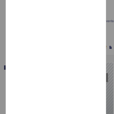
Análisis y diseño estructural para nave industrial de almacenamiento y venta
refacciones para maquinaria pesada en la Ciudad de Uruapan, Mich.
Juárez Gómez, Julio César
2022
Físico Matemáticas y Ciencias de la Tierra
Trabajo de grado