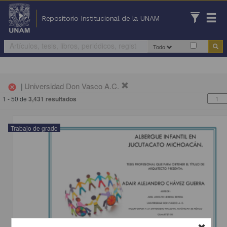
Repositorio Institucional de la UNAM
Todo
|
Universidad Don Vasco A.C.
cancel
1 - 50 de
3,431 resultados
Trabajo de grado