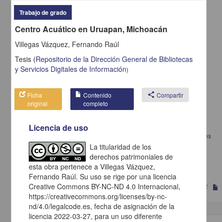
Trabajo de grado
Centro Acuático en Uruapan, Michoacán
Villegas Vázquez, Fernando Raúl
Tesis
(
Repositorio de la Dirección General de Bibliotecas
y Servicios Digitales de Información
)
Ficha
Contenido
share
Compartir
original
completo
Licencia de uso
El nivel de estrés y su relación con las competencias emocionales de los
alumnos de la secundaria ESFU 2
La titularidad de los
Medina Cauzor, Ángel Alberto
derechos patrimoniales de
2022
esta obra pertenece a Villegas Vázquez,
Medicina y Ciencias de la Salud
Fernando Raúl. Su uso se rige por una licencia
Creative Commons BY-NC-ND 4.0 Internacional,
https://creativecommons.org/licenses/by-nc-
nd/4.0/legalcode.es, fecha de asignación de la
licencia 2022-03-27, para un uso diferente