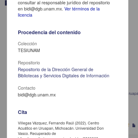
consultar al responsable jurídico del repositorio
Trabajo de grado
en bidi@dgb.unam.mx.
Ver términos de la
licencia
Procedencia del contenido
Colección
TESIUNAM
Repositorio
Repositorio de la Dirección General de
Bibliotecas y Servicios Digitales de Información
Contacto
Propuesta de un sistema de costos para una pastelería localizada en Uruap
bidi@dgb.unam.mx
Michoacán
Méndez Bautista, Misael
2022
Cita
Ciencias Sociales y Económicas
Villegas Vázquez, Fernando Raúl (2022). Centro
Acuático en Uruapan, Michoacán. Universidad Don
Vasco. Recuperado de