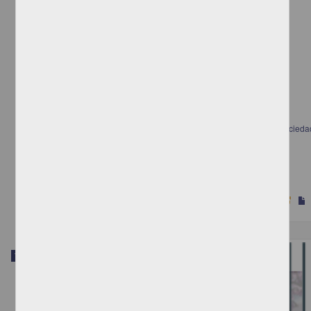
Diseño de un programa de auditoría forense para la revisión de una socieda
anónima ubicada en la Ciudad de Uruapan, Michoacán
García Tovar, Sergio Raúl
2023
Ciencias Sociales y Económicas
Trabajo de grado