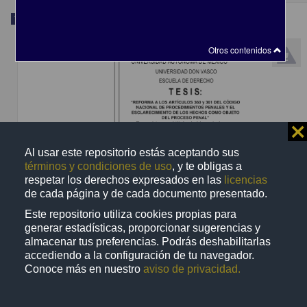
Trabajo de grado
Otros contenidos
⨯
Al usar este repositorio estás aceptando sus
términos y condiciones de uso
, y te obligas a
respetar los derechos expresados en las
licencias
de cada página y de cada documento presentado.
Este repositorio utiliza cookies propias para
"Reforma a los artículos 360 y 361 del Código Nacional de Procedimientos
generar estadísticas, proporcionar sugerencias y
Penales y el esclarecimiento de los hechos como objeto del proceso penal"
almacenar tus preferencias. Podrás deshabilitarlas
Sánchez Moreno, María Fernanda
accediendo a la configuración de tu navegador.
2022
Conoce más en nuestro
aviso de privacidad.
Ciencias Sociales y Económicas