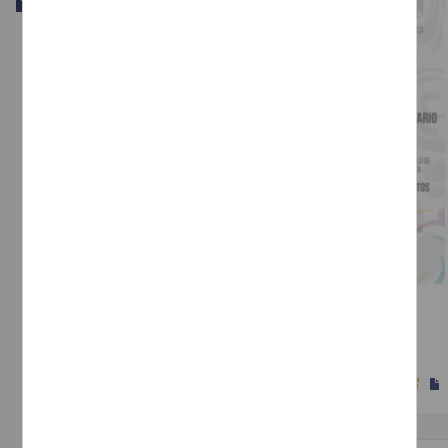
Trabajo de grado
Centro de Desarrollo Comunitario en Infiernillo, Michoacán
Nuñez Bustos, Anayeli
2022
Artes y Humanidades