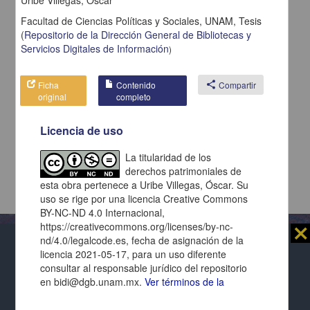
Facultad de Ciencias Políticas y Sociales, UNAM,
Tesis
(
Repositorio de la Dirección General de Bibliotecas y
Servicios Digitales de Información
)
Ficha
Contenido
share
Compartir
original
completo
Licencia de uso
La titularidad de los
derechos patrimoniales de
esta obra pertenece a Uribe Villegas, Óscar. Su
uso se rige por una licencia Creative Commons
BY-NC-ND 4.0 Internacional,
https://creativecommons.org/licenses/by-nc-
⨯
nd/4.0/legalcode.es, fecha de asignación de la
licencia 2021-05-17, para un uso diferente
Al usar este repositorio estás aceptando sus
consultar al responsable jurídico del repositorio
términos y condiciones de uso
, y te obligas a
Repositorio Institucional de la
en bidi@dgb.unam.mx.
Ver términos de la
respetar los derechos expresados en las
licencias
Universidad Nacional Autónoma de México
licencia
de cada página y de cada documento presentado.