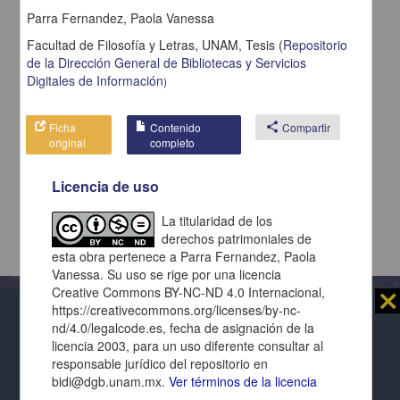
Parra Fernandez, Paola Vanessa
Facultad de Filosofía y Letras, UNAM,
Tesis
(
Repositorio
de la Dirección General de Bibliotecas y Servicios
Digitales de Información
)
Ficha
Contenido
share
Compartir
original
completo
Licencia de uso
La titularidad de los
derechos patrimoniales de
esta obra pertenece a Parra Fernandez, Paola
Vanessa. Su uso se rige por una licencia
Creative Commons BY-NC-ND 4.0 Internacional,
⨯
https://creativecommons.org/licenses/by-nc-
nd/4.0/legalcode.es, fecha de asignación de la
Al usar este repositorio estás aceptando sus
licencia 2003, para un uso diferente consultar al
términos y condiciones de uso
, y te obligas a
Repositorio Institucional de la
responsable jurídico del repositorio en
respetar los derechos expresados en las
licencias
Universidad Nacional Autónoma de México
bidi@dgb.unam.mx.
Ver términos de la licencia
de cada página y de cada documento presentado.