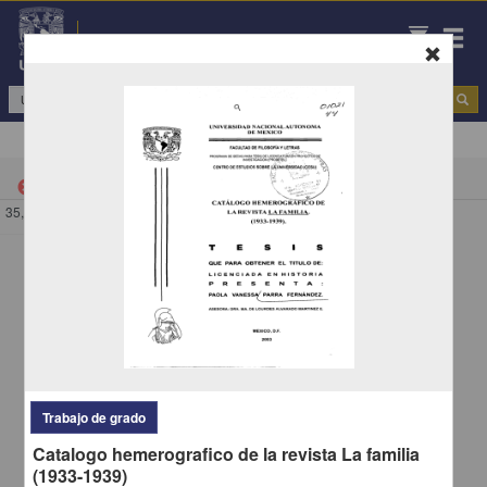
Repositorio Institucional de la UNAM
Todo
|
"Urbanismo: entre la racionalidad y las emociones"
cancel
35,201 - 34,593 de
34,593 resultados
/
692
Trabajo de grado
Catalogo hemerografico de la revista La familia
(1933-1939)