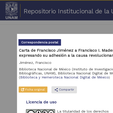
Repositorio Institucional de l
Correspondencia postal
Carta de Francisco Jiménez a Francisco I. Made
expresando su adhesión a la causa revolucionar
51 
Jiménez, Francisco
Repositorio
Biblioteca Nacional de México (Instituto de Investigac
Cor
Bibliográficas, UNAM),
Biblioteca Nacional Digital de M
(
Biblioteca y Hemeroteca Nacional Digital de México
)
Portal de Datos
Abiertos UNAM,
2,045,979
Colecciones
Ficha original
share
Compartir
Universitarias
Repositorio de la
Licencia de uso
Dirección General de
Bibliotecas y
569,855
Servicios Digitales
La titularidad de los derechos