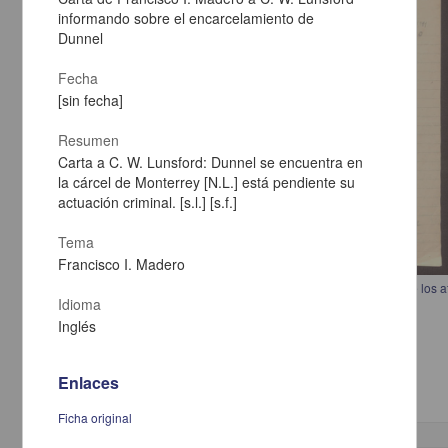
informando sobre el encarcelamiento de
Dunnel
Fecha
[sin fecha]
Resumen
Carta a C. W. Lunsford: Dunnel se encuentra en
la cárcel de Monterrey [N.L.] está pendiente su
actuación criminal. [s.l.] [s.f.]
Tema
Francisco I. Madero
Carta de Margarita Robles a Francisco I. Madero en la que informa de los 
Idioma
Alberto de la Garza por estar a favor del movimiento maderista
Inglés
Robles, Margarita
[sin fecha]
Multidisciplina
Enlaces
Ficha original