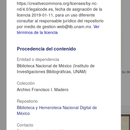
https://creativecommons.org/licenses/by-nc-
nd/4.0/legalcode.es, fecha de asignación de la
licencia 2019-01-11, para un uso diferente
consultar al responsable jurídico del repositorio
por medio de gestion-web@iib.unam.mx.
Ver
términos de la licencia
Procedencia del contenido
Entidad o dependencia
Biblioteca Nacional de México (Instituto de
Investigaciones Bibliográficas, UNAM)
Carta de Cesáreo Ortiz Bravo a Francisco I. Madero en la que externa su d
Ortiz Bravo, Cesáreo
Colección
[sin fecha]
Multidisciplina
Archivo Francisco I. Madero
Repositorio
Biblioteca y Hemeroteca Nacional Digital de
México
Correspondencia postal
Contacto