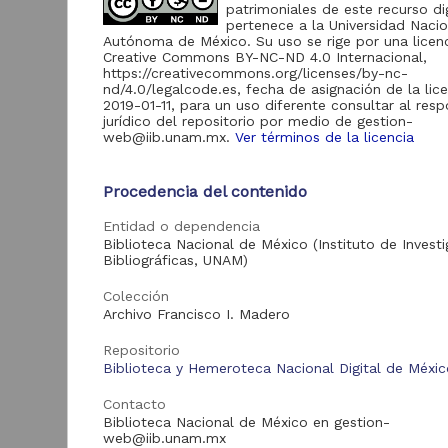
de Información
patrimoniales de este recurso dig
pertenece a la Universidad Nacio
Biblioteca y
Autónoma de México. Su uso se rige por una licen
Hemeroteca
Creative Commons BY-NC-ND 4.0 Internacional,
438,985
Nacional Digital de
https://creativecommons.org/licenses/by-nc-
México
nd/4.0/legalcode.es, fecha de asignación de la lic
2019-01-11, para un uso diferente consultar al res
Revistas UNAM
89,475
jurídico del repositorio por medio de gestion-
C
web@iib.unam.mx.
Ver términos de la licencia
Repositorio del
p
Instituto de
F
Investigaciones
23,758
Procedencia del contenido
Jurídicas "RU
[
Jurídicas"
[
Entidad o dependencia
M
Repositorio del
Biblioteca Nacional de México (Instituto de Invest
Instituto de
Bibliográficas, UNAM)
5,334
Investigaciones
Sociales "RUD-IIS"
Colección
Repositorio Memoria
Archivo Francisco I. Madero
Institucional del
Centro de
Repositorio
4,214
Investigaciones sobre
Biblioteca y Hemeroteca Nacional Digital de Méxi
América del Norte
"MiCISAN"
Cor
Contacto
ver más
Biblioteca Nacional de México en gestion-
web@iib.unam.mx