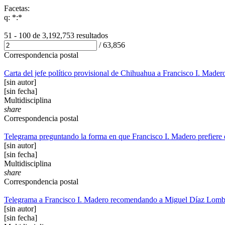
Facetas:
q: *:*
51 - 100 de
3,192,753 resultados
/
63,856
Correspondencia postal
Carta del jefe político provisional de Chihuahua a Francisco I. Mad
[sin autor]
[sin fecha]
Multidisciplina
share
Correspondencia postal
Telegrama preguntando la forma en que Francisco I. Madero prefiere q
[sin autor]
[sin fecha]
Multidisciplina
share
Correspondencia postal
Telegrama a Francisco I. Madero recomendando a Miguel Díaz Lomba
[sin autor]
[sin fecha]