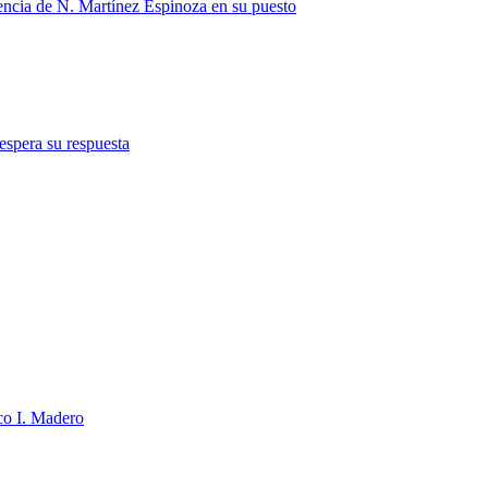
encia de N. Martínez Espinoza en su puesto
spera su respuesta
co I. Madero