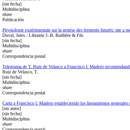
[sin fecha]
Multidisciplina
share
Publicación
Physiologie expérimentale sur la genèse des ferments figurés: site a 
Duval, Jules - Librairie J.-B. Baillière & Fils
[sin fecha]
Multidisciplina
share
Correspondencia postal
Telegrama de T. Ruiz de Velasco a Francisco I. Madero recomendand
Ruiz de Velasco, T.
[sin fecha]
Multidisciplina
share
Correspondencia postal
Carta a Francisco I. Madero estableciendo los lineamientos generales p
[sin autor]
[sin fecha]
Multidisciplina
share
Correspondencia postal