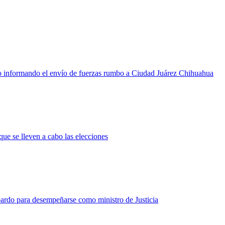
ero informando el envío de fuerzas rumbo a Ciudad Juárez Chihuahua
ue se lleven a cabo las elecciones
rdo para desempeñarse como ministro de Justicia