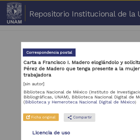
Repositorio Institucional de l
Correspondencia postal
Carta a Francisco I. Madero elogiándolo y solici
Pérez de Madero que tenga presente a la mujer
51 
trabajadora
[sin autor]
Repositorio
Cor
Biblioteca Nacional de México (Instituto de Investigac
Bibliográficas, UNAM),
Biblioteca Nacional Digital de M
Portal de Datos
(
Biblioteca y Hemeroteca Nacional Digital de México
)
Abiertos UNAM,
2,045,979
Colecciones
Universitarias
Ficha original
share
Compartir
Repositorio de la
Dirección General de
Licencia de uso
Bibliotecas y
569,855
Servicios Digitales