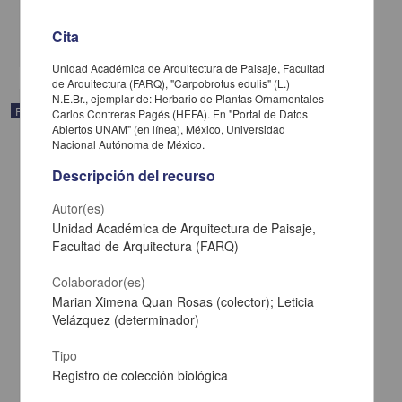
Biología y Química
Cita
share
Unidad Académica de Arquitectura de Paisaje, Facultad
de Arquitectura (FARQ), "Carpobrotus edulis" (L.)
N.E.Br., ejemplar de: Herbario de Plantas Ornamentales
Registro de colección universitaria
Carlos Contreras Pagés (HEFA). En "Portal de Datos
Abiertos UNAM" (en línea), México, Universidad
Nacional Autónoma de México.
Descripción del recurso
Autor(es)
Unidad Académica de Arquitectura de Paisaje,
Facultad de Arquitectura (FARQ)
Colaborador(es)
Marian Ximena Quan Rosas (colector); Leticia
Velázquez (determinador)
Tipo
"Furcraea macdougalii" Matuda
Registro de colección biológica
Unidad Académica de Arquitectura de Paisaje, Facultad de