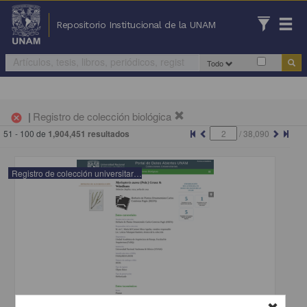
Repositorio Institucional de la UNAM
Todo
|
Registro de colección biológica
cancel
51 - 100 de
1,904,451 resultados
/
38,090
Registro de colección universitaria