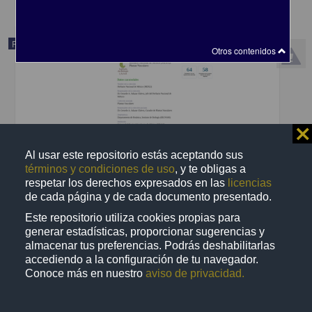
Registro de colección universitaria
Otros contenidos
⨯
Al usar este repositorio estás aceptando sus
términos y condiciones de uso
, y te obligas a
respetar los derechos expresados en las
licencias
de cada página y de cada documento presentado.
Este repositorio utiliza cookies propias para
generar estadísticas, proporcionar sugerencias y
almacenar tus preferencias. Podrás deshabilitarlas
"Lupinus sparsiflorus" subsp. "sparsiflorus"
accediendo a la configuración de tu navegador.
Departamento de Botánica, Instituto de Biología (IBUNAM)
Conoce más en nuestro
aviso de privacidad.
Biología y Química
share