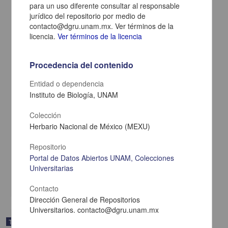
para un uso diferente consultar al responsable
jurídico del repositorio por medio de
contacto@dgru.unam.mx. Ver términos de la
licencia.
Ver términos de la licencia
Procedencia del contenido
Entidad o dependencia
Instituto de Biología, UNAM
Colección
Herbario Nacional de México (MEXU)
Estudios citologicos y nucleolares en el liquido cefalo-raquideo de
los sifiliticos del sistema nervioso
Repositorio
Hernandez, Benigno
1929
Portal de Datos Abiertos UNAM, Colecciones
Medicina y Ciencias de la Salud
Universitarias
share
Contacto
Dirección General de Repositorios
Universitarios. contacto@dgru.unam.mx
Trabajo de grado