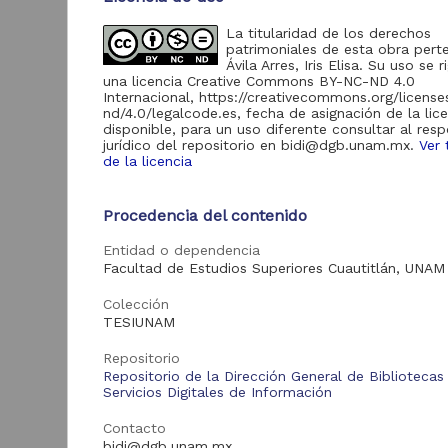
Portal de Datos
Abiertos UNAM,
La titularidad de los derechos
209
Colecciones
patrimoniales de esta obra pert
Universitarias
Ávila Arres, Iris Elisa. Su uso se r
una licencia Creative Commons BY-NC-ND 4.0
Repositorio
Internacional, https://creativecommons.org/licens
Universitario de la
nd/4.0/legalcode.es, fecha de asignación de la lic
47
FES Cuautitlán "RU-
disponible, para un uso diferente consultar al res
FESC"
jurídico del repositorio en bidi@dgb.unam.mx.
Ver 
C
de la licencia
Repositorios de la
u
Coordinación de
c
34
Difusión Cultural
en
Procedencia del contenido
"CulturaUNAM"
M
A
Repositorio
Entidad o dependencia
S
Universitario de la
Facultad de Estudios Superiores Cuautitlán, UNAM
18
F
Facultad de
2
Odontología "RU-FO"
M
Colección
S
TESIUNAM
Repositorio
Acervo
Repositorio de la Dirección General de Bibliotecas
Servicios Digitales de Información
Tesis
189,769
Art
Contacto
Artículos
6,696
bidi@dgb.unam.mx