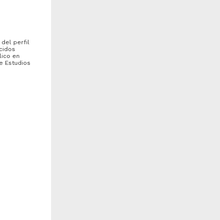
 del perfil
cidos
lico en
de Estudios
ducación para la salud:
Venganza vicaria en la
odelos de intervención en
formación médica
alud desde la pedagogía...
assar Tobón, Andrea
Lifshitz, Alberto - Facultad
Tercia
atalina - Facultad de
de Medicina, UNAM
s, Sergio
edicina, UNAM
2025-01-05
025-01-05
Medicina y Ciencias de la
edicina y Ciencias de la
Salud
alud