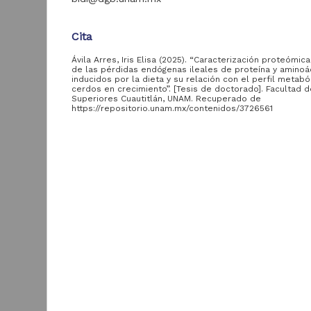
Colecciones
Universitarias
209
Cita
Digitales
Recursos educativos
Ávila Arres, Iris Elisa (2025). “Caracterización proteómica
47
de la FESC
de las pérdidas endógenas ileales de proteína y aminoá
inducidos por la dieta y su relación con el perfil metabó
Descarga
cerdos en crecimiento”. [Tesis de doctorado]. Facultad 
34
Cultura.UNAM
Superiores Cuautitlán, UNAM. Recuperado de
https://repositorio.unam.mx/contenidos/3726561
Eventos académicos
15
de la FO
Descripción del recurso
Recursos educativos
Autor(es)
3
de la FO
Ávila Arres, Iris Elisa
E
Identificador del autor
M
Ávila Arres, Iris Elisa::si::SinIdentificador
s
Tipo de
recurso
Colaborador(es)
N
Mariscal Landín, Gerardo (asesor); Reis de Souza, 
C
Cesaria (miembro del comité tutor); Gómez Rosale
Trabajo de grado
189,769
M
(miembro del comité tutor)
2
Artículo
6,696
M
S
Tipo
Registro de
Tesis de doctorado
colección
209