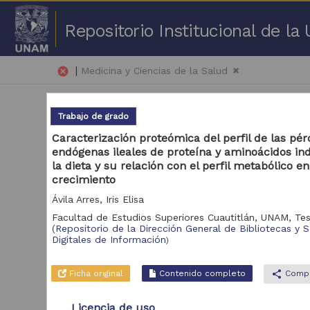
Repositorio Institucional de l
|
cancel
Medicina y Ciencias de la Salud
Trabajo de grado
Caracterización proteómica del perfil de las pér
endógenas ileales de proteína y aminoácidos in
la dieta y su relación con el perfil metabólico e
1 -
crecimiento
Ávila Arres, Iris Elisa
Repositorio
Art
Facultad de Estudios Superiores Cuautitlán, UNAM,
Tes
(
Repositorio de la Dirección General de Bibliotecas y S
Repositorio de la
Digitales de Información
)
Dirección General de
Bibliotecas y
189,769
Servicios Digitales de
Ficha original
Contenido completo
share
Compa
Información
Revistas UNAM
6,696
Licencia de uso