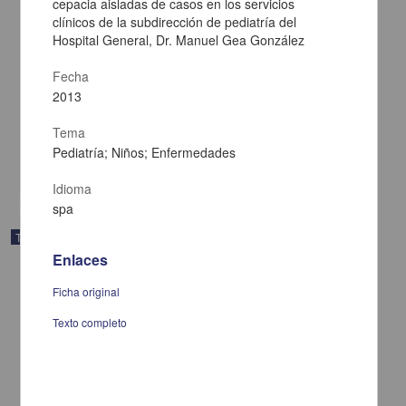
cepacia aisladas de casos en los servicios
clínicos de la subdirección de pediatría del
Diseño y prueba de un instrumento para evaluar la adherencia
Hospital General, Dr. Manuel Gea González
terapéutica en los pacientes con diabetes mellitus tipo 2 de la
Clínica de Medicina Familiar Marina Nacional ISSSTE
Fecha
Teniente de Alba, María del Carmen
2013
2013
Medicina y Ciencias de la Salud
Diseño
y prueba de un instrumento para evaluar la adherencia terapéutica en los
Tema
pacientes
Pediatría; Niños; Enfermedades
share
Idioma
spa
Trabajo de grado
Enlaces
Ficha original
Texto completo