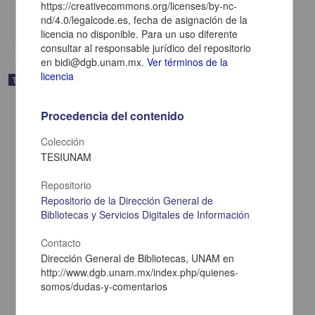
https://creativecommons.org/licenses/by-nc-
Hospital
nd/4.0/legalcode.es, fecha de asignación de la
share
licencia no disponible. Para un uso diferente
consultar al responsable jurídico del repositorio
en bidi@dgb.unam.mx.
Ver términos de la
licencia
Trabajo de grado
Procedencia del contenido
Colección
TESIUNAM
Repositorio
Repositorio de la Dirección General de
Bibliotecas y Servicios Digitales de Información
Contacto
Dirección General de Bibliotecas, UNAM en
http://www.dgb.unam.mx/index.php/quienes-
somos/dudas-y-comentarios
Osteomielitis mandibular crónica supurativa, presentacion de tres
casos clínicos que ingresan al servicio de estomatología del
Hospital General de México