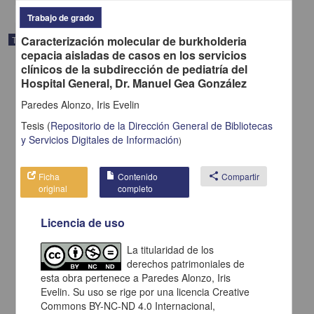
Trabajo de grado
Caracterización molecular de burkholderia
Trabajo de grado
cepacia aisladas de casos en los servicios
clínicos de la subdirección de pediatría del
Hospital General, Dr. Manuel Gea González
Paredes Alonzo, Iris Evelin
Tesis
(
Repositorio de la Dirección General de Bibliotecas
y Servicios Digitales de Información
)
Ficha
Contenido
share
Compartir
original
completo
Licencia de uso
Manejo estomatologico de pacientes con hidrocefalia y labio y
La titularidad de los
paladar hendido en el Hospital General de México : (casos clinicos)
derechos patrimoniales de
Villanueva Cruz, Israel
esta obra pertenece a Paredes Alonzo, Iris
2013
Evelin. Su uso se rige por una licencia Creative
Medicina y Ciencias de la Salud
Commons BY-NC-ND 4.0 Internacional,
Manejo estomatologico de pacientes con hidrocefalia y labio y paladar hendido en el