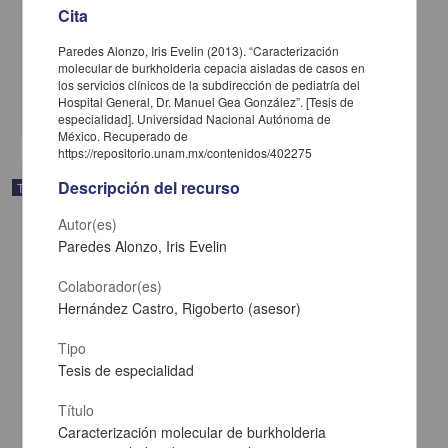
Cita
Bautista Cervantes, Pedro
2013
Medicina y Ciencias de la Salud
Paredes Alonzo, Iris Evelin (2013). “Caracterización
molecular de burkholderia cepacia aisladas de casos en
Osteomielitis mandibular crónica supurativa, presentacion de tres casos
clínicos
que
ingresan
los servicios clínicos de la subdirección de pediatría del
Hospital General, Dr. Manuel Gea González”. [Tesis de
share
especialidad]. Universidad Nacional Autónoma de
México. Recuperado de
https://repositorio.unam.mx/contenidos/402275
Descripción del recurso
Trabajo de grado
Autor(es)
Paredes Alonzo, Iris Evelin
Colaborador(es)
Hernández Castro, Rigoberto (asesor)
Tipo
Tesis de especialidad
Título
Caracterización molecular de burkholderia