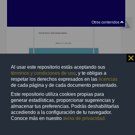
Otros contenidos
⨯
Frecuencia de hipotiroidismo clínico, subclínico y síndrome de t3
baja en pacientes con insuficiencia renal crónica en terapia de
Al usar este repositorio estás aceptando sus
sustitución renal del Hospital General de México
términos y condiciones de uso
, y te obligas a
Salazar Palma, Ruby Sareth
respetar los derechos expresados en las
licencias
2013
de cada página y de cada documento presentado.
Medicina y Ciencias de la Salud
Frecuencia de hipotiroidismo
clínico
, subclínico y síndrome de t3 baja en pacientes
Este repositorio utiliza cookies propias para
share
generar estadísticas, proporcionar sugerencias y
almacenar tus preferencias. Podrás deshabilitarlas
accediendo a la configuración de tu navegador.
Conoce más en nuestro
aviso de privacidad.
Trabajo de grado