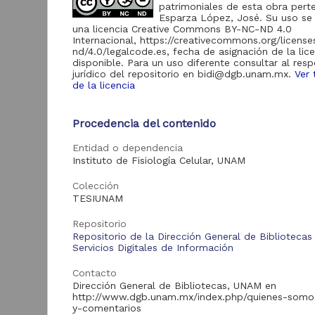
67
patrimoniales de esta obra pert
Colecciones
Esparza López, José. Su uso se 
Universitarias
una licencia Creative Commons BY-NC-ND 4.0
Internacional, https://creativecommons.org/licens
nd/4.0/legalcode.es, fecha de asignación de la lic
disponible. Para un uso diferente consultar al res
jurídico del repositorio en bidi@dgb.unam.mx.
Ver 
Acervo
de la licencia
Tesis
203
S
s
Procedencia del contenido
Colecciones
Universitarias
67
Entidad o dependencia
Digitales
T
Instituto de Fisiología Celular, UNAM
2
M
Colección
S
TESIUNAM
Tipo de
recurso
Repositorio
Repositorio de la Dirección General de Bibliotecas
Trabajo de grado
203
Servicios Digitales de Información
Registro de
Contacto
colección
67
Dirección General de Bibliotecas, UNAM en
universitaria
http://www.dgb.unam.mx/index.php/quienes-somo
Tra
y-comentarios