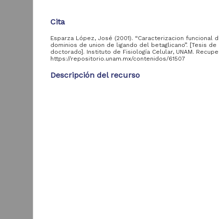
Tipo de
Cita
contenido
Esparza López, José (2001). “Caracterizacion funcional d
dominios de union de ligando del betaglicano”. [Tesis de
Tesis de doctorado
167
doctorado]. Instituto de Fisiología Celular, UNAM. Recup
https://repositorio.unam.mx/contenidos/61507
Registro de
colección de
67
Descripción del recurso
proyectos
Tesis de maestría
33
Autor(es)
Esparza López, José
Tesis de licenciatura
3
Colaborador(es)
López Casillas, Fernando (asesor)
C
a
Entidad
Tipo
e
aportante
Tesis de doctorado
de la UNAM
M
Título
2
Caracterizacion funcional de los dominios de unio
Instituto de Fisiología
270
M
ligando del betaglicano
S
Celular, UNAM
Fecha
2001