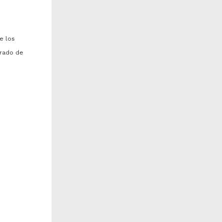
e los
erado de
aracterizacion de las vias
Niveles extracelulares de
ctivadas por la maitotoxina
serotonina y acido 5-hidroxi-
n celulas de mamifero
indolacetico en la
formacion...
orales Tlalpan, Veronica
Blanco Centurion, Carlos
002
Antonio
n de
edicina y Ciencias de la
2002
alud
Medicina y Ciencias de la
Salud