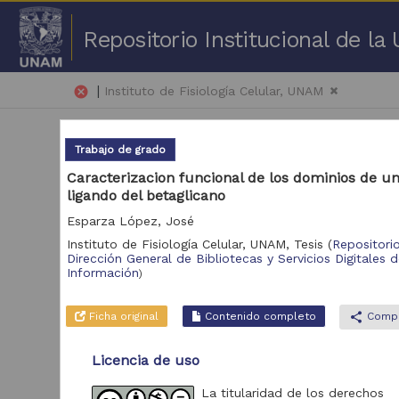
Repositorio Institucional de l
|
cancel
Instituto de Fisiología Celular, UNAM
Trabajo de grado
Caracterizacion funcional de los dominios de u
ligando del betaglicano
Esparza López, José
251
Instituto de Fisiología Celular, UNAM,
Tesis
(
Repositori
Dirección General de Bibliotecas y Servicios Digitales 
Repositorio
Información
)
Tra
Repositorio de la
Dirección General de
Ficha original
Contenido completo
share
Compa
Bibliotecas y
203
Servicios Digitales de
Información
Licencia de uso
Portal de Datos
La titularidad de los derechos
Abiertos UNAM,