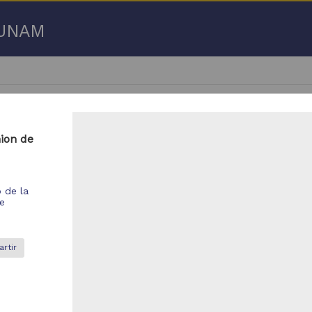
a UNAM
nion de
 - 270 de
270 resultados
o de la
de
bajo de grado
Trabajo de grado
rtir