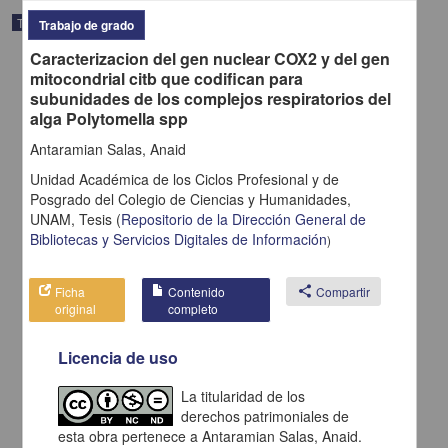
Trabajo de grado
Trabajo de grado
Caracterizacion del gen nuclear COX2 y del gen
mitocondrial citb que codifican para
subunidades de los complejos respiratorios del
alga Polytomella spp
Antaramian Salas, Anaid
Unidad Académica de los Ciclos Profesional y de
Posgrado del Colegio de Ciencias y Humanidades,
UNAM,
Tesis
(
Repositorio de la Dirección General de
Bibliotecas y Servicios Digitales de Información
)
Ficha
Contenido
share
Compartir
original
completo
Tierra y sociedad en Mexico durante el siglo XIX el caso de
Aguascalientes
Gomez Serrano, José de Jesus
Licencia de uso
1998
Artes y Humanidades
La titularidad de los
derechos patrimoniales de
share
esta obra pertenece a Antaramian Salas, Anaid.