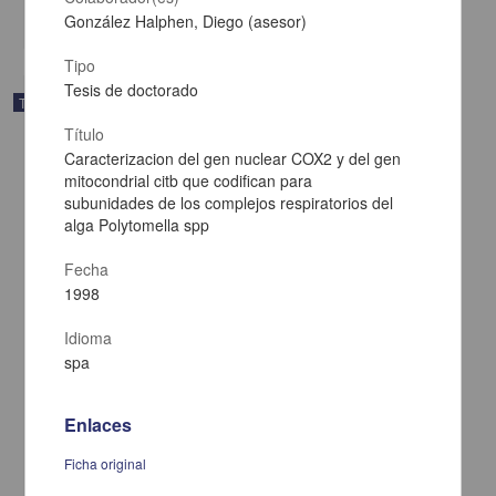
share
González Halphen, Diego (asesor)
Tipo
Tesis de doctorado
Trabajo de grado
Título
Caracterizacion del gen nuclear COX2 y del gen
mitocondrial citb que codifican para
subunidades de los complejos respiratorios del
alga Polytomella spp
Fecha
1998
Idioma
spa
Enlaces
De medico, poeta y loco ...: aproximacion a las estrategias
discursivas de la lirica popular mexicana
Ficha original
Medina Jaime, Ruben Dario, 1954-
1998