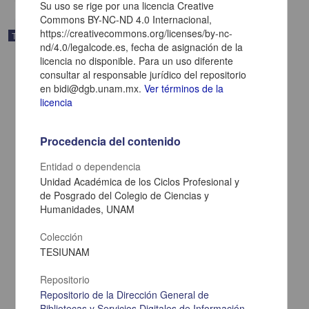
Su uso se rige por una licencia Creative
Commons BY-NC-ND 4.0 Internacional,
https://creativecommons.org/licenses/by-nc-
Trabajo de grado
nd/4.0/legalcode.es, fecha de asignación de la
licencia no disponible. Para un uso diferente
consultar al responsable jurídico del repositorio
en bidi@dgb.unam.mx.
Ver términos de la
licencia
Procedencia del contenido
Entidad o dependencia
Unidad Académica de los Ciclos Profesional y
de Posgrado del Colegio de Ciencias y
Humanidades, UNAM
Colección
Los dialogos del Calepino de Motul: exploraciones en la
historiografia de la otredad
TESIUNAM
Lema Labadie D Arce, Rose
1998
Repositorio
Artes y Humanidades
Repositorio de la Dirección General de
Bibliotecas y Servicios Digitales de Información
share