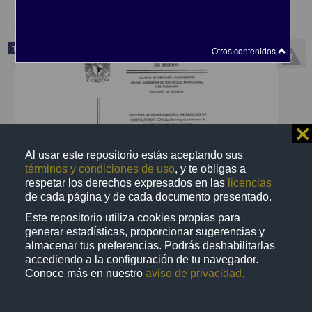
Trabajo de grado
Otros contenidos
⨯
Al usar este repositorio estás aceptando sus
términos y condiciones de uso
, y te obligas a
respetar los derechos expresados en las
licencias
de cada página y de cada documento presentado.
Este repositorio utiliza cookies propias para
generar estadísticas, proporcionar sugerencias y
almacenar tus preferencias. Podrás deshabilitarlas
Sintesis quimioenzimatica de bloques de construccion con
accediendo a la configuración de tu navegador.
Saccharomyces cerquisiae a partir de nitroalquenos
Conoce más en nuestro
aviso de privacidad.
Navarro Ocaña, Arturo, 1959-
1998
Biotecnología y Ciencias Agropecuarias