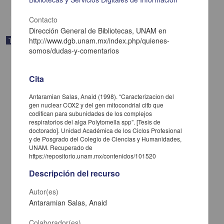
Contacto
Dirección General de Bibliotecas, UNAM en
http://www.dgb.unam.mx/index.php/quienes-
Trabajo de grado
somos/dudas-y-comentarios
Cita
Antaramian Salas, Anaid (1998). “Caracterizacion del
gen nuclear COX2 y del gen mitocondrial citb que
codifican para subunidades de los complejos
respiratorios del alga Polytomella spp”. [Tesis de
doctorado]. Unidad Académica de los Ciclos Profesional
y de Posgrado del Colegio de Ciencias y Humanidades,
UNAM. Recuperado de
https://repositorio.unam.mx/contenidos/101520
Descripción del recurso
El municipio mexicano en el umbral del siglo XXI
Autor(es)
García Jimenez, Juan Antonio
Antaramian Salas, Anaid
1998
Ciencias Sociales y Económicas
Colaborador(es)