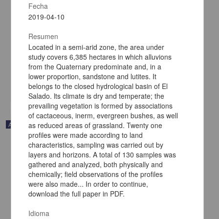
Fecha
2019-04-10
FORO: A preliminary report on the comenditic dome and ash flow
Resumen
complex of Sierra La Primavera, Jalisco; reply
Located in a semi-arid zone, the area under
Mahood, Gail A. - Instituto de Geología, UNAM
study covers 6,385 hectares in which alluvions
2019-04-11
from the Quaternary predominate and, in a
Físico Matemáticas y Ciencias de la Tierra
lower proportion, sandstone and lutites. It
share
belongs to the closed hydrological basin of El
Salado. lts climate is dry and temperate; the
prevailing vegetation is formed by associations
of cactaceous, inerm, evergreen bushes, as well
Artículo
as reduced areas of grassland. Twenty one
profiles were made according to land
characteristics, sampling was carried out by
layers and horizons. A total of 130 samples was
gathered and analyzed, both physically and
chemically; field observations of the profiles
were also made... In order to continue,
download the full paper in PDF.
Idioma