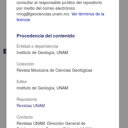
consultar al responsable jurídico del repositorio
La nomenclatura racional en mineralogía
por medio del correo electrónico
Fabregat-guinchard, Francisco José - Instituto de Geología, UNAM
rmcg@geociencias.unam.mx.
Ver términos de la
2019-04-11
licencia
Físico Matemáticas y Ciencias de la Tierra
share
Procedencia del contenido
Entidad o dependencia
Artículo
Instituto de Geología, UNAM
Colección
Revista Mexicana de Ciencias Geológicas
Editor
Instituto de Geología, UNAM
Repositorio
Revistas UNAM
Contacto
Revistas UNAM. Dirección General de