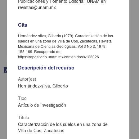
Publicaciones y Fomento Editorial, UNAM en
revistas@unam.mx
Estudios micropaleontológicos en Isla María Madre, Nayarit
Carreño, Ana Luisa; Casey, Richard E.; Gío-argáez, Raúl; Martínez-
hernández, Enrique; Pérez-guzmán, Ana María; Reyes-salas,
Cita
Margarita - Instituto de Geología, UNAM
2019-04-11
Físico Matemáticas y Ciencias de la Tierra
Hernández-silva, Gilberto (1979). Caracterización de los
suelos en una zona de Villa de Cos, Zacatecas. Revista
share
Mexicana de Ciencias Geológicas; Vol 3 No 2, 1979;
155-169. Recuperado de
https://repositorio.unam.mx/contenidos/4123026
Descripción del recurso
Artículo
Autor(es)
Hernández-silva, Gilberto
Tipo
Artículo de Investigación
Título
Caracterización de los suelos en una zona de
Villa de Cos, Zacatecas