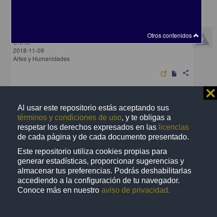
La crítica del materialismo
Quintanilla, Miguel A. - Instituto de Investigaciones Filosóficas,
Otros contenidos
UNAM
2018-11-09
Artes y Humanidades
share
⨯
Al usar este repositorio estás aceptando sus
Artículo
términos y condiciones de uso
, y te obligas a
respetar los derechos expresados en las
licencias
de cada página y de cada documento presentado.
Este repositorio utiliza cookies propias para
generar estadísticas, proporcionar sugerencias y
almacenar tus preferencias. Podrás deshabilitarlas
accediendo a la configuración de tu navegador.
Conoce más en nuestro
aviso de privacidad.