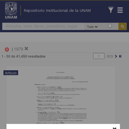
Repositorio Institucional de la UNAM
Todo
|
1979
cancel
1 - 50 de
41,450 resultados
/
829
Artículo