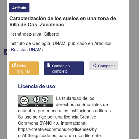
Ortega-gutiérrez, Fernando; Prieto-vélez, Ramón; Zúñiga, Yira;
Flores, Sergio - Instituto de Geología, UNAM
Artículo
2019-04-11
Caracterización de los suelos en una zona de
Físico Matemáticas y Ciencias de la Tierra
Villa de Cos, Zacatecas
share
Hernández-silva, Gilberto
Instituto de Geología, UNAM,
publicado en
Artículos
(
Revistas UNAM
)
Artículo
Ficha
Contenido
share
Compartir
original
completo
Licencia de uso
La titularidad de los
derechos patrimoniales de
esta obra pertenece a las instituciones editoras.
Su uso se rige por una licencia Creative
Commons BY-NC 4.0 Internacional,
https://creativecommons.org/licenses/by-
nc/4.0/legalcode.es, para un uso diferente