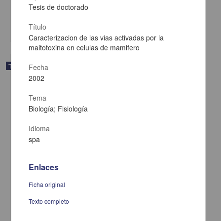
2002
Tesis de doctorado
Medicina y Ciencias de la Salud
Título
share
Caracterizacion de las vias activadas por la
maitotoxina en celulas de mamifero
Trabajo de grado
Fecha
2002
Tema
Biología; Fisiología
Idioma
spa
Enlaces
Ficha original
Texto completo
Papel fisiologico y mecanismo de acción de neuropeptidos en el
oido interno