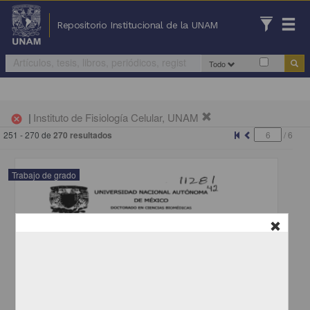
Repositorio Institucional de la UNAM
Todo
|
Instituto de Fisiología Celular, UNAM
cancel
251 - 270 de
270 resultados
/
6
Trabajo de grado