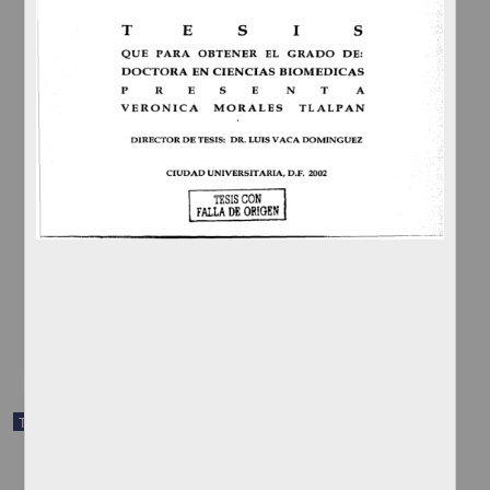
Caracterizacion de las vias activadas por la maitotoxina en celulas
de mamifero
Morales Tlalpan, Veronica
2002
Medicina y Ciencias de la Salud
share
Trabajo de grado