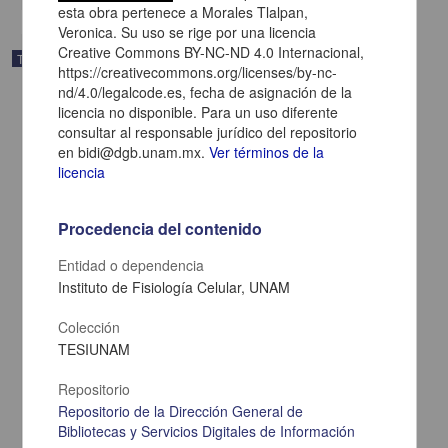
esta obra pertenece a Morales Tlalpan,
Veronica. Su uso se rige por una licencia
Creative Commons BY-NC-ND 4.0 Internacional,
Trabajo de grado
https://creativecommons.org/licenses/by-nc-
nd/4.0/legalcode.es, fecha de asignación de la
licencia no disponible. Para un uso diferente
consultar al responsable jurídico del repositorio
en bidi@dgb.unam.mx.
Ver términos de la
licencia
Procedencia del contenido
Entidad o dependencia
Instituto de Fisiología Celular, UNAM
Colección
TESIUNAM
Papel de proteinas de matriz extracelular en la diferenciacion de
celulas granulares en cultivo
Repositorio
Ortega Gomez, Alette
2002
Repositorio de la Dirección General de
Medicina y Ciencias de la Salud
Bibliotecas y Servicios Digitales de Información