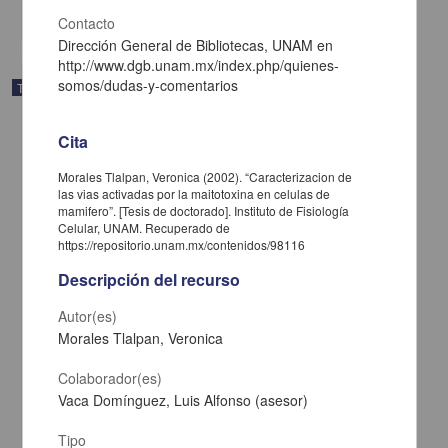
share
Contacto
Dirección General de Bibliotecas, UNAM en
http://www.dgb.unam.mx/index.php/quienes-
somos/dudas-y-comentarios
Trabajo de grado
Cita
Morales Tlalpan, Veronica (2002). “Caracterizacion de
las vias activadas por la maitotoxina en celulas de
mamifero”. [Tesis de doctorado]. Instituto de Fisiología
Celular, UNAM. Recuperado de
https://repositorio.unam.mx/contenidos/98116
Descripción del recurso
Autor(es)
Morales Tlalpan, Veronica
Colaborador(es)
Caracterizacion del patron de desplegamiento de la triosa fosfato
isomerasa (TIM) de Trypanosoma brucei con urea y cloruro de
Vaca Domínguez, Luis Alfonso (asesor)
guanidinio
Chanez Cárdenas, Maria Elena
Tipo