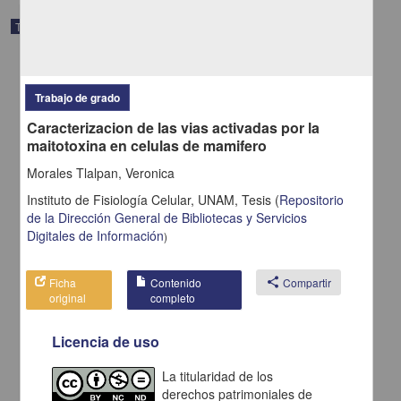
Trabajo de grado
Trabajo de grado
Caracterizacion de las vias activadas por la
maitotoxina en celulas de mamifero
Morales Tlalpan, Veronica
Instituto de Fisiología Celular, UNAM,
Tesis
(
Repositorio
de la Dirección General de Bibliotecas y Servicios
Digitales de Información
)
Ficha
Contenido
share
Compartir
Clonacion y caracterizacion del promotor y del gene del
original
completo
betaglicano, el receptor III del TGF-beta
Ponce Castañeda, Martha Veronica
2002
Licencia de uso
Medicina y Ciencias de la Salud
La titularidad de los
share
derechos patrimoniales de