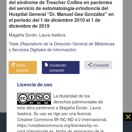
del síndrome de Treacher Collins en pacientes
del servicio de estomatología-ortodoncia del
Hospital General "Dr. Manuel Gea González" en
el periodo del 1 de diciembre 2010 al 1 de
diciembre de 2019
Magaña Durán, Laura Isadora
Tesis
(
Repositorio de la Dirección General de Bibliotecas
y Servicios Digitales de Información
)
Ficha
Contenido
share
Compartir
original
completo
Licencia de uso
La titularidad de los
derechos patrimoniales de
esta obra pertenece a Magaña Durán, Laura
Isadora. Su uso se rige por una licencia
⨯
Creative Commons BY-NC-ND 4.0 Internacional,
https://creativecommons.org/licenses/by-nc-
Al usar este repositorio estás aceptando sus
nd/4.0/legalcode.es, fecha de asignación de la
términos y condiciones de uso
, y te obligas a