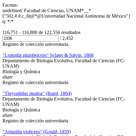
Facetas:
undefined: Facultad de Ciencias, UNAM*__*
["502.#.#.c_lit@*@Universidad Nacional Autónoma de México"]
q: *:*
116,751 - 116,800 de
122,556 resultados
/
2,452
Registro de colección universitaria
"Leptotila plumbeiceps" Sclater & Salvin, 1868
Departamento de Biología Evolutiva, Facultad de Ciencias (FC-
UNAM)
Biología y Química
share
Registro de colección universitaria
"Thryophilus sinaloa" (Baird, 1864)
Departamento de Biología Evolutiva, Facultad de Ciencias (FC-
UNAM)
Biología y Química
share
Registro de colección universitaria
"Amazilia violiceps" (Gould, 1859)