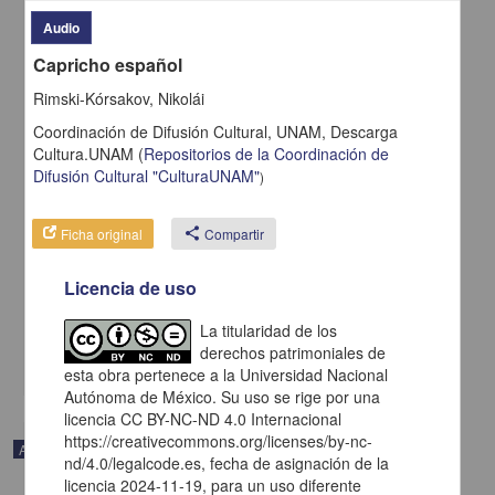
Audio
Capricho español
Rimski-Kórsakov, Nikolái
Coordinación de Difusión Cultural, UNAM,
Descarga
Cultura.UNAM
(
Repositorios de la Coordinación de
Difusión Cultural "CulturaUNAM"
)
Ficha original
share
Compartir
Suite de El burgués gentilhombre
Licencia de uso
Strauss, Richard - Coordinación de Difusión Cultural, UNAM
2023-08-20
Artes y Humanidades
La titularidad de los
derechos patrimoniales de
share
esta obra pertenece a la Universidad Nacional
Autónoma de México. Su uso se rige por una
licencia CC BY-NC-ND 4.0 Internacional
https://creativecommons.org/licenses/by-nc-
Audio
nd/4.0/legalcode.es, fecha de asignación de la
licencia 2024-11-19, para un uso diferente