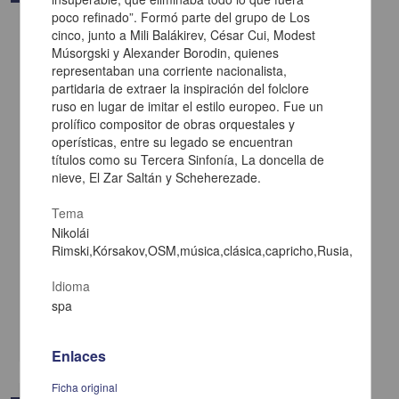
poco refinado”. Formó parte del grupo de Los
cinco, junto a Mili Balákirev, César Cui, Modest
Músorgski y Alexander Borodin, quienes
representaban una corriente nacionalista,
partidaria de extraer la inspiración del folclore
ruso en lugar de imitar el estilo europeo. Fue un
prolífico compositor de obras orquestales y
operísticas, entre su legado se encuentran
títulos como su Tercera Sinfonía, La doncella de
nieve, El Zar Saltán y Scheherezade.
Tema
Nikolái
Rimski,Kórsakov,OSM,música,clásica,capricho,Rusia,naciona
Historia de Alí Babá y los cuarenta ladrones
Anónimo - Coordinación de Difusión Cultural, UNAM
Idioma
2023-08-07
spa
Artes y Humanidades
share
Enlaces
Ficha original