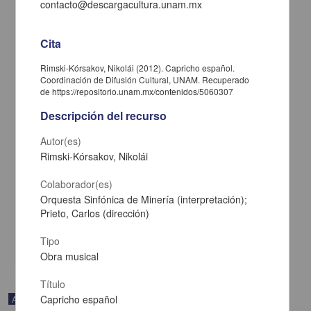
contacto@descargacultura.unam.mx
Cita
Rimski-Kórsakov, Nikolái (2012). Capricho español.
Coordinación de Difusión Cultural, UNAM. Recuperado
de https://repositorio.unam.mx/contenidos/5060307
Descripción del recurso
Autor(es)
Rimski-Kórsakov, Nikolái
Suite No. 2 de Carmen
Colaborador(es)
Bizet, Georges - Coordinación de Difusión Cultural, UNAM
Orquesta Sinfónica de Minería (interpretación);
2023-08-19
Prieto, Carlos (dirección)
Artes y Humanidades
Tipo
share
Obra musical
Título
Capricho español
Audio