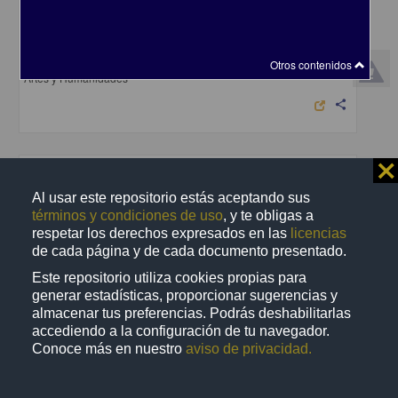
En voz de Sandra Lorenzano
Lorenzano, Sandra - Coordinación de Difusión Cultural, UNAM
2023-04-25
Otros contenidos
Artes y Humanidades
share
⨯
Audio
Al usar este repositorio estás aceptando sus
términos y condiciones de uso
, y te obligas a
respetar los derechos expresados en las
licencias
de cada página y de cada documento presentado.
Este repositorio utiliza cookies propias para
generar estadísticas, proporcionar sugerencias y
almacenar tus preferencias. Podrás deshabilitarlas
accediendo a la configuración de tu navegador.
Conoce más en nuestro
aviso de privacidad.