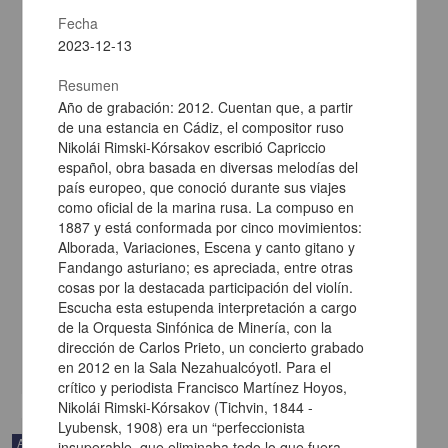
Fecha
2023-12-13
Resumen
Año de grabación: 2012. Cuentan que, a partir
de una estancia en Cádiz, el compositor ruso
Nikolái Rimski-Kórsakov escribió Capriccio
español, obra basada en diversas melodías del
país europeo, que conoció durante sus viajes
como oficial de la marina rusa. La compuso en
1887 y está conformada por cinco movimientos:
Alborada, Variaciones, Escena y canto gitano y
Fandango asturiano; es apreciada, entre otras
En voz de Silvia Molina
cosas por la destacada participación del violín.
Molina, Silvia - Coordinación de Difusión Cultural, UNAM
Escucha esta estupenda interpretación a cargo
2023-08-18
de la Orquesta Sinfónica de Minería, con la
Artes y Humanidades
dirección de Carlos Prieto, un concierto grabado
share
en 2012 en la Sala Nezahualcóyotl. Para el
crítico y periodista Francisco Martínez Hoyos,
Nikolái Rimski-Kórsakov (Tichvin, 1844 -
Lyubensk, 1908) era un “perfeccionista
Audio
insuperable, que eliminaba todo lo que fuera