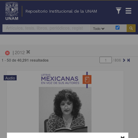
Repositorio Institucional de la UNAM
Todo
|
2012
cancel
1 - 50 de
40,291 resultados
/
806
Audio