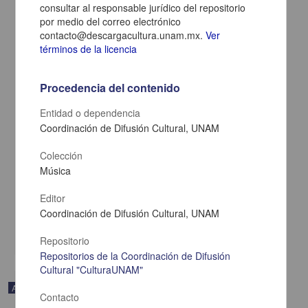
consultar al responsable jurídico del repositorio
por medio del correo electrónico
contacto@descargacultura.unam.mx.
Ver
términos de la licencia
Procedencia del contenido
Entidad o dependencia
Coordinación de Difusión Cultural, UNAM
Colección
Música
Una noche en la árida montaña
Mussorgsky, Modest - Coordinación de Difusión Cultural, UNAM
Editor
2023-08-19
Artes y Humanidades
Coordinación de Difusión Cultural, UNAM
share
Repositorio
Repositorios de la Coordinación de Difusión
Cultural "CulturaUNAM"
Audio
Contacto