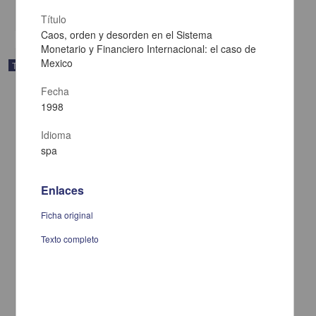
share
Título
Caos, orden y desorden en el Sistema
Monetario y Financiero Internacional: el caso de
Mexico
Trabajo de grado
Fecha
1998
Idioma
spa
Enlaces
Ficha original
Texto completo
De medico, poeta y loco ...: aproximacion a las estrategias
discursivas de la lirica popular mexicana
Medina Jaime, Ruben Dario, 1954-
1998