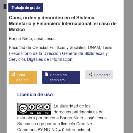
Trabajo de grado
Trabajo de grado
Caos, orden y desorden en el Sistema
Monetario y Financiero Internacional: el caso de
Mexico
Borjon Nieto, José Jesus
Facultad de Ciencias Políticas y Sociales, UNAM,
Tesis
(
Repositorio de la Dirección General de Bibliotecas y
Servicios Digitales de Información
)
Ficha
Contenido
share
Compartir
original
completo
Licencia de uso
Tierra y sociedad en Mexico durante el siglo XIX el caso de
Aguascalientes
Gomez Serrano, José de Jesus
La titularidad de los
1998
derechos patrimoniales de
Artes y Humanidades
esta obra pertenece a Borjon Nieto, José Jesus.
Su uso se rige por una licencia Creative
share
Commons BY-NC-ND 4.0 Internacional,