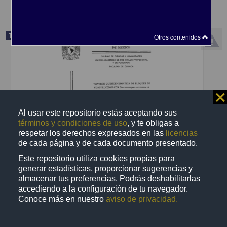
Trabajo de grado
Otros contenidos
⨯
Al usar este repositorio estás aceptando sus
términos y condiciones de uso
, y te obligas a
respetar los derechos expresados en las
licencias
de cada página y de cada documento presentado.
Este repositorio utiliza cookies propias para
generar estadísticas, proporcionar sugerencias y
almacenar tus preferencias. Podrás deshabilitarlas
Sintesis quimioenzimatica de bloques de construccion con
accediendo a la configuración de tu navegador.
Saccharomyces cerquisiae a partir de nitroalquenos
Conoce más en nuestro
aviso de privacidad.
Navarro Ocaña, Arturo, 1959-
1998
Biotecnología y Ciencias Agropecuarias