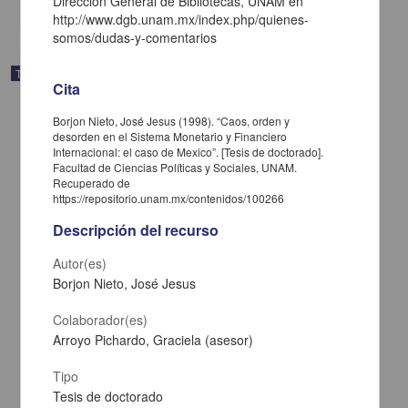
Dirección General de Bibliotecas, UNAM en
http://www.dgb.unam.mx/index.php/quienes-
somos/dudas-y-comentarios
Trabajo de grado
Cita
Borjon Nieto, José Jesus (1998). “Caos, orden y
desorden en el Sistema Monetario y Financiero
Internacional: el caso de Mexico”. [Tesis de doctorado].
Facultad de Ciencias Políticas y Sociales, UNAM.
Recuperado de
https://repositorio.unam.mx/contenidos/100266
Descripción del recurso
Autor(es)
Borjon Nieto, José Jesus
Colaborador(es)
Arroyo Pichardo, Graciela (asesor)
El municipio mexicano en el umbral del siglo XXI
García Jimenez, Juan Antonio
Tipo
1998
Ciencias Sociales y Económicas
Tesis de doctorado