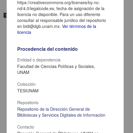
https://creativecommons.org/licenses/by-nc-
nd/4.0/legalcode.es, fecha de asignación de la
licencia no disponible. Para un uso diferente
Trabajo de grado
consultar al responsable jurídico del repositorio
en bidi@dgb.unam.mx.
Ver términos de la
licencia
Procedencia del contenido
Entidad o dependencia
Facultad de Ciencias Políticas y Sociales,
UNAM
Colección
TESIUNAM
Repositorio
Los dialogos del Calepino de Motul: exploraciones en la
historiografia de la otredad
Repositorio de la Dirección General de
Lema Labadie D Arce, Rose
Bibliotecas y Servicios Digitales de Información
1998
Artes y Humanidades
Contacto
share