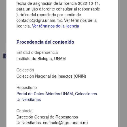
fecha de asignación de la licencia 2022-10-11,
para un uso diferente consultar al responsable
"Dalea lutea" var. "gigantea" (Rydb.) Barneby
jurídico del repositorio por medio de
Departamento de Botánica, Instituto de Biología (IBUNAM)
contacto@dgru.unam.mx. Ver términos de la
Biología y Química
licencia.
Ver términos de la licencia
share
Procedencia del contenido
Entidad o dependencia
Registro de colección universitaria
Instituto de Biología, UNAM
Colección
Colección Nacional de Insectos (CNIN)
Repositorio
Portal de Datos Abiertos UNAM, Colecciones
Universitarias
Contacto
Dirección General de Repositorios
Universitarios. contacto@dgru.unam.mx