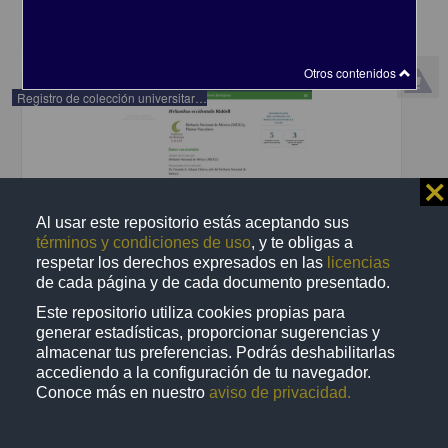
share
Otros contenidos
Registro de colección universitaria
⨯
Al usar este repositorio estás aceptando sus
términos y condiciones de uso
, y te obligas a
respetar los derechos expresados en las
licencias
de cada página y de cada documento presentado.
Este repositorio utiliza cookies propias para
generar estadísticas, proporcionar sugerencias y
almacenar tus preferencias. Podrás deshabilitarlas
accediendo a la configuración de tu navegador.
"Helianthus occidentalis" Riddell
Conoce más en nuestro
aviso de privacidad.
Departamento de Botánica, Instituto de Biología (IBUNAM)
Biología y Química