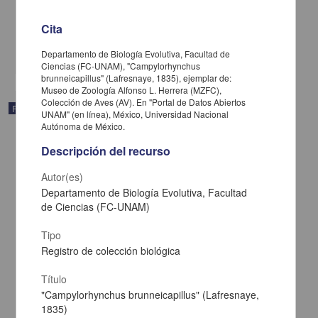
UNAM)
2001-4-6
Cita
Biología y Química
share
Departamento de Biología Evolutiva, Facultad de
Ciencias (FC-UNAM), "Campylorhynchus
brunneicapillus" (Lafresnaye, 1835), ejemplar de:
Museo de Zoología Alfonso L. Herrera (MZFC),
Colección de Aves (AV). En "Portal de Datos Abiertos
Registro de colección universitaria
UNAM" (en línea), México, Universidad Nacional
Autónoma de México.
Descripción del recurso
Autor(es)
Departamento de Biología Evolutiva, Facultad
de Ciencias (FC-UNAM)
Tipo
Registro de colección biológica
Título
"Campylorhynchus brunneicapillus" (Lafresnaye,
1835)
"Mimus polyglottos" (Linnaeus, 1758)