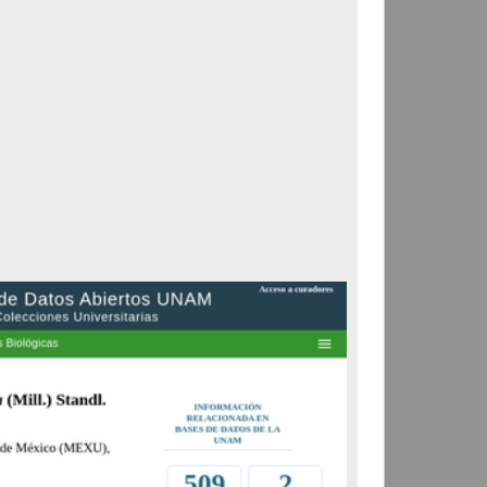
Registro de colección universitaria
"Malaxis corymbosa"
(S.Watson) Kuntze
Departamento de Botánica,
Instituto de Biología