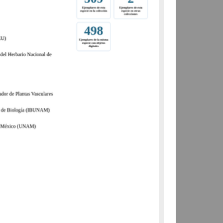
(IBUNAM)
Biología y Química
share
Registro de colección universitaria