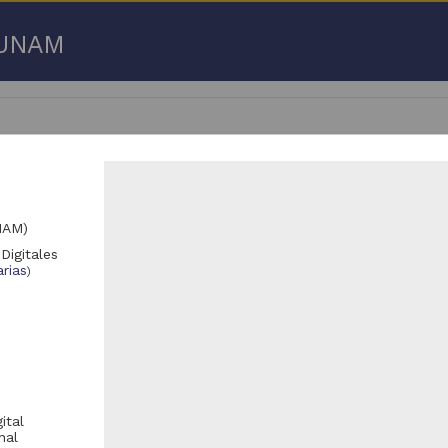
a UNAM
NAM)
2,401 - 3,172,450 de
3,192,753 resultados
Digitales
rias
)
Registro de colección universitaria
Registro de colección universitaria
ital
nal