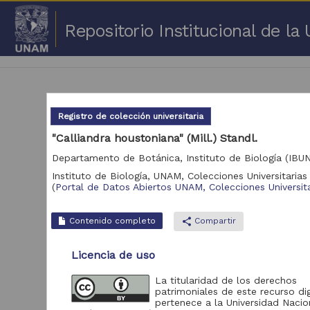
Repositorio Institucional de l
Registro de colección universitaria
"Calliandra houstoniana" (Mill.) Standl.
Departamento de Botánica, Instituto de Biología (IBU
3,17
Instituto de Biología, UNAM,
Colecciones Universitarias 
(
Portal de Datos Abiertos UNAM, Colecciones Universita
Repositorio
Portal de Datos
Contenido completo
share
Compartir
Abiertos UNAM,
2,045,979
Colecciones
Universitarias
Licencia de uso
Repositorio de la
La titularidad de los derechos
Dirección General de
patrimoniales de este recurso dig
Bibliotecas y
569,855
pertenece a la Universidad Nacio
Servicios Digitales