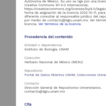
Autónoma de México. Su uso se rige por una licen
de Información
Creative Commons BY 4.0 Internacional,
Biblioteca y
https://creativecommons.org/licenses/by/4.0/legal
Hemeroteca
fecha de asignación de la licencia 2022-10-11, para
438,985
Nacional Digital de
diferente consultar al responsable jurídico del repo
México
por medio de contacto@dgru.unam.mx. Ver términ
licencia.
Ver términos de la licencia
Revistas UNAM
89,475
"
Repositorio del
Procedencia del contenido
Instituto de
Investigaciones
23,758
Entidad o dependencia
Jurídicas "RU
D
Jurídicas"
Instituto de Biología, UNAM
I
(
Repositorio del
Colección
B
Instituto de
5,334
Herbario Nacional de México (MEXU)
Investigaciones
Sociales "RUD-IIS"
Repositorio
Repositorio Memoria
Portal de Datos Abiertos UNAM, Colecciones Univer
Institucional del
Centro de
Contacto
4,214
Investigaciones sobre
Dirección General de Repositorios Universitarios.
América del Norte
contacto@dgru.unam.mx
"MiCISAN"
ver más
Cita