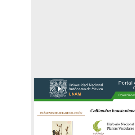
Registro de colección universitaria
Registro de colección universitaria
Nissolia fruticosa" Jacq.
"Psittacanthus auriculatus"
(Oliv.) Eichler
epartamento de Botánica,
Departamento de Botánica,
nstituto de Biología
Instituto de Biología