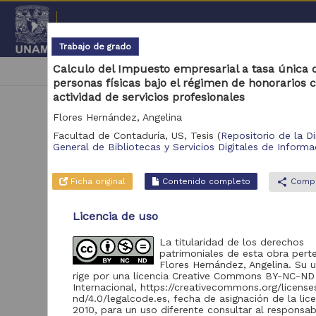
Repositorio Institucional de l
Trabajo de grado
Calculo del Impuesto empresarial a tasa única 
|
cancel
Facultad de Contaduría, US
personas físicas bajo el régimen de honorarios c
actividad de servicios profesionales
Flores Hernández, Angelina
Facultad de Contaduría, US,
Tesis
(
Repositorio de la D
General de Bibliotecas y Servicios Digitales de Informa
Ficha original
Contenido completo
share
Compa
N
Licencia de uso
Se 
La titularidad de los derechos
patrimoniales de esta obra pert
Flores Hernández, Angelina. Su 
rige por una licencia Creative Commons BY-NC-ND
Internacional, https://creativecommons.org/licens
nd/4.0/legalcode.es, fecha de asignación de la lic
2010, para un uso diferente consultar al responsab