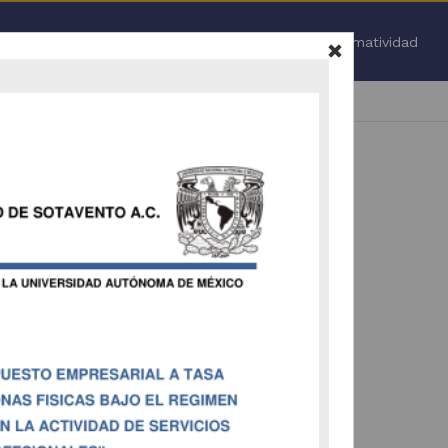
Inicio
Normatividad
Todo
.
 nuevamente (
ir a la pagina de inicio
).
vamente la selección de facetas (
ir a