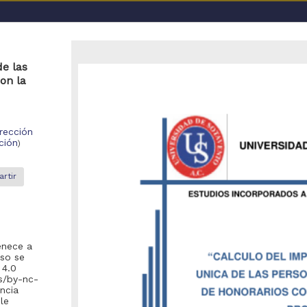
a UNAM
de las
on la
irección
ción
)
rtir
o se encontraron registros
recomienda realizar una de las siguientes acciones:
Eliminar los filtros de opciones avanzadas y realizar la búsqueda
enece a
uso se
 4.0
Debido a que el enlace posiblemente haya caducado, realizar nue
la pagina de inicio
).
es/by-nc-
encia
le