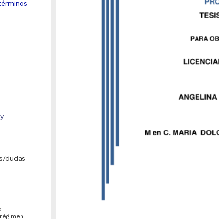
términos
 y
s/dudas-
o
Repositorio Institucional de la
 régimen