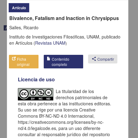
share
Artículo
Bivalence, Fatalism and Inaction in Chrysippus
Salles, Ricardo
Artículo
Instituto de Investigaciones Filosóficas, UNAM,
publicado
en
Artículos
(
Revistas UNAM
)
Ficha
Contenido
share
Compartir
original
completo
Licencia de uso
La titularidad de los
derechos patrimoniales de
esta obra pertenece a las instituciones editoras.
Su uso se rige por una licencia Creative
Commons BY-NC-ND 4.0 Internacional,
Apuleii Apología sive pro se de magia liber. Apuleyo, Apología o
https://creativecommons.org/licenses/by-nc-
Discurso sobre la magia en defensa propia,
nd/4.0/legalcode.es, para un uso diferente
Valdés García, Olga - Instituto de Investigaciones Filológicas,
consultar al responsable jurídico del repositorio
UNAM