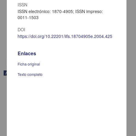
ISSN
ISSN electrónico: 1870-4905; ISSN impreso:
Los orígenes de la crítica literaria en México. La polémica entre
0011-1503
Alzate y Larrañaga
Heredia Correa, Roberto - Instituto de Investigaciones Filológicas,
UNAM
DOI
2023-07-06
https://doi.org/10.22201/iifs.18704905e.2004.425
Artes y Humanidades
share
Enlaces
Ficha original
Artículo
Texto completo