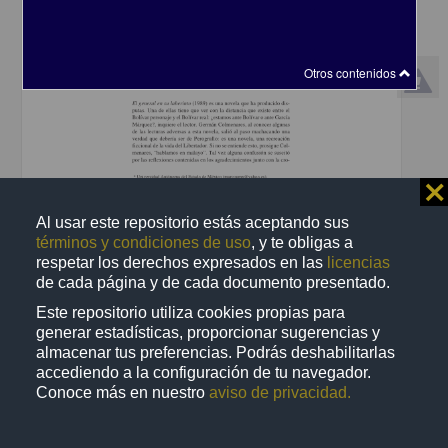
Otros contenidos
⨯
Al usar este repositorio estás aceptando sus
El phatos trágico de el general en su laberinto. Entre la historia y la
expresión
términos y condiciones de uso
, y te obligas a
respetar los derechos expresados en las
licencias
Urdapilleta Muñoz, Marco - Centro de Investigaciones sobre
América Latina y el Caribe, UNAM
de cada página y de cada documento presentado.
2020-03-24
Este repositorio utiliza cookies propias para
Multidisciplina
generar estadísticas, proporcionar sugerencias y
share
almacenar tus preferencias. Podrás deshabilitarlas
accediendo a la configuración de tu navegador.
Conoce más en nuestro
aviso de privacidad.
Artículo