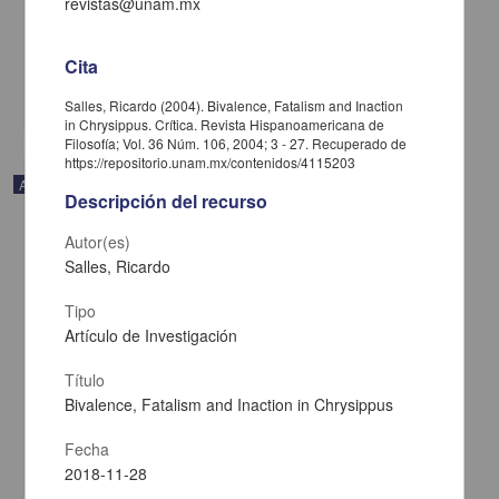
revistas@unam.mx
López Ramos, Jorge A. - Instituto de Investigaciones Filológicas,
UNAM
2023-07-06
Artes y Humanidades
Cita
share
Salles, Ricardo (2004). Bivalence, Fatalism and Inaction
in Chrysippus. Crítica. Revista Hispanoamericana de
Filosofía; Vol. 36 Núm. 106, 2004; 3 - 27. Recuperado de
https://repositorio.unam.mx/contenidos/4115203
Artículo
Descripción del recurso
Autor(es)
Salles, Ricardo
Tipo
Artículo de Investigación
Título
Bivalence, Fatalism and Inaction in Chrysippus
Fecha
2018-11-28