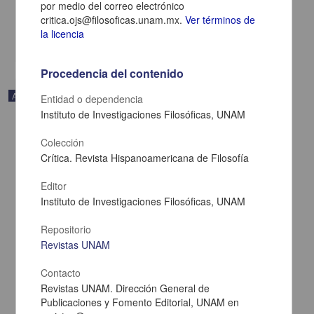
por medio del correo electrónico
2023-07-06
Artes y Humanidades
critica.ojs@filosoficas.unam.mx.
Ver términos de
la licencia
share
Procedencia del contenido
Artículo
Entidad o dependencia
Instituto de Investigaciones Filosóficas, UNAM
Colección
Crítica. Revista Hispanoamericana de Filosofía
Editor
Instituto de Investigaciones Filosóficas, UNAM
Repositorio
Revistas UNAM
Contacto
Revistas UNAM. Dirección General de
Historia
Publicaciones y Fomento Editorial, UNAM en