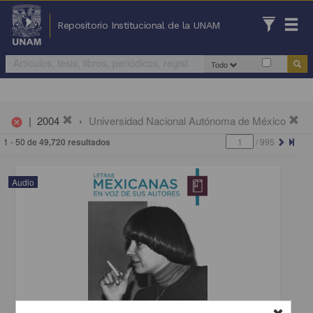
Repositorio Institucional de la UNAM
Todo
|
2004
Universidad Nacional Autónoma de México
cancel
1 - 50 de
49,720 resultados
/
995
Audio