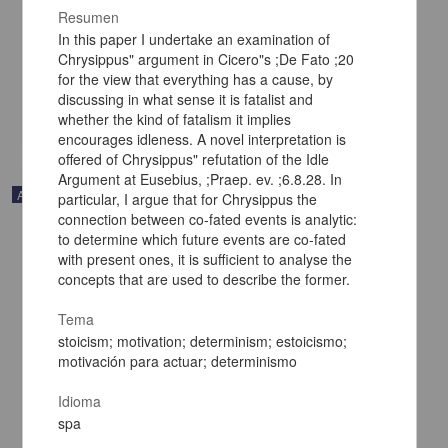
Les remèdes tirés des légumes et des fruits
Resumen
Lejavitzer L., Amalia - Instituto de Investigaciones Filológicas,
In this paper I undertake an examination of
UNAM
Chrysippus" argument in Cicero"s ;De Fato ;20
2023-07-06
for the view that everything has a cause, by
Artes y Humanidades
discussing in what sense it is fatalist and
share
whether the kind of fatalism it implies
encourages idleness. A novel interpretation is
offered of Chrysippus" refutation of the Idle
Argument at Eusebius, ;Praep. ev. ;6.8.28. In
Artículo
particular, I argue that for Chrysippus the
connection between co-fated events is analytic:
to determine which future events are co-fated
with present ones, it is sufficient to analyse the
concepts that are used to describe the former.
Tema
stoicism; motivation; determinism; estoicismo;
motivación para actuar; determinismo
Idioma
spa