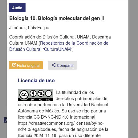
Audio
Biología 10. Biología molecular del gen II
Jiménez, Luis Felipe
Coordinación de Difusión Cultural, UNAM,
Descarga
Cultura.UNAM
(
Repositorios de la Coordinación de
Difusión Cultural "CulturaUNAM"
)
Ficha original
share
Compartir
Carnaval de los animales
Saint-Saëns, Camille - Coordinación de Difusión Cultural, UNAM
Licencia de uso
2023-08-23
Artes y Humanidades
La titularidad de los
share
derechos patrimoniales de
esta obra pertenece a la Universidad Nacional
Autónoma de México. Su uso se rige por una
licencia CC BY-NC-ND 4.0 Internacional
Audio
https://creativecommons.org/licenses/by-nc-
nd/4.0/legalcode.es, fecha de asignación de la
licencia 2024-11-19, para un uso diferente