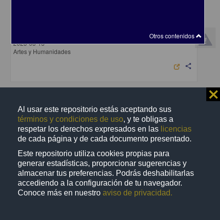
Cuentos. Guy de Maupassant
Maupassant, Guy de - Coordinación de Difusión Cultural, UNAM
Otros contenidos
2023-03-13
Artes y Humanidades
share
⨯
Artículo
Al usar este repositorio estás aceptando sus
términos y condiciones de uso
, y te obligas a
respetar los derechos expresados en las
licencias
de cada página y de cada documento presentado.
Este repositorio utiliza cookies propias para
generar estadísticas, proporcionar sugerencias y
almacenar tus preferencias. Podrás deshabilitarlas
accediendo a la configuración de tu navegador.
Conoce más en nuestro
aviso de privacidad.