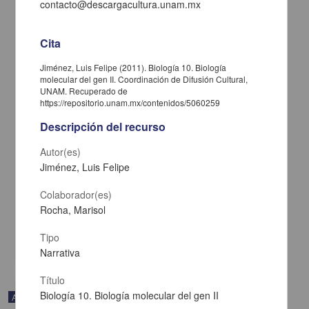
contacto@descargacultura.unam.mx
Cita
Jiménez, Luis Felipe (2011). Biología 10. Biología
molecular del gen II. Coordinación de Difusión Cultural,
UNAM. Recuperado de
https://repositorio.unam.mx/contenidos/5060259
Descripción del recurso
Autor(es)
Jiménez, Luis Felipe
Sinfonía No. 1 en mi menor, Op. 39
Colaborador(es)
Sibelius, Jean - Coordinación de Difusión Cultural, UNAM
2023-07-28
Rocha, Marisol
Artes y Humanidades
Tipo
share
Narrativa
Título
Biología 10. Biología molecular del gen II
Audio