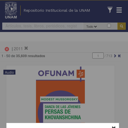
Repositorio Institucional de la UNAM
Todo
|
2011
cancel
1 - 50 de
35,609 resultados
/
713
Audio