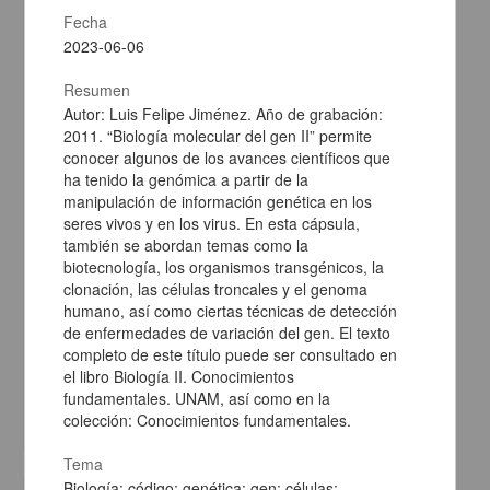
Fecha
2023-06-06
Resumen
Autor: Luis Felipe Jiménez. Año de grabación:
2011. “Biología molecular del gen II” permite
conocer algunos de los avances científicos que
ha tenido la genómica a partir de la
manipulación de información genética en los
seres vivos y en los virus. En esta cápsula,
también se abordan temas como la
biotecnología, los organismos transgénicos, la
clonación, las células troncales y el genoma
Suite orquestal tras las Suites No. 2 y 3
humano, así como ciertas técnicas de detección
Sebastian Bach, Johann - Coordinación de Difusión Cultural,
de enfermedades de variación del gen. El texto
UNAM
completo de este título puede ser consultado en
2023-06-17
el libro Biología II. Conocimientos
Artes y Humanidades
fundamentales. UNAM, así como en la
share
colección: Conocimientos fundamentales.
Tema
Biología; código; genética; gen; células;