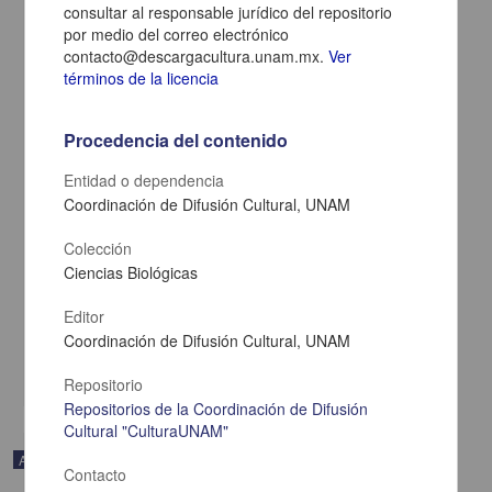
consultar al responsable jurídico del repositorio
por medio del correo electrónico
contacto@descargacultura.unam.mx.
Ver
términos de la licencia
Procedencia del contenido
Entidad o dependencia
Coordinación de Difusión Cultural, UNAM
Colección
El escenario internacional
Ciencias Biológicas
Navarrete, Jorge Eduardo - Coordinación de Difusión Cultural,
UNAM
Editor
2023-08-03
Artes y Humanidades
Coordinación de Difusión Cultural, UNAM
share
Repositorio
Repositorios de la Coordinación de Difusión
Cultural "CulturaUNAM"
Audio
Contacto