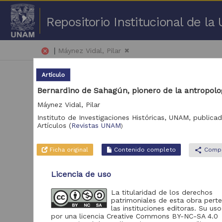
Repositorio Institucional de l
|
cancel
Máynez Vidal, Pilar
Artículo
Bernardino de Sahagún, pionero de la antropolo
Máynez Vidal, Pilar
Instituto de Investigaciones Históricas, UNAM,
publicad
Artículos
(
Revistas UNAM
1 - 
)
Repositorio
Ficha original
Contenido completo
share
Compa
Art
Revistas UNAM
16
Licencia de uso
La titularidad de los derechos
patrimoniales de esta obra pert
Acervo
las instituciones editoras. Su uso
por una licencia Creative Commons BY-NC-SA 4.0