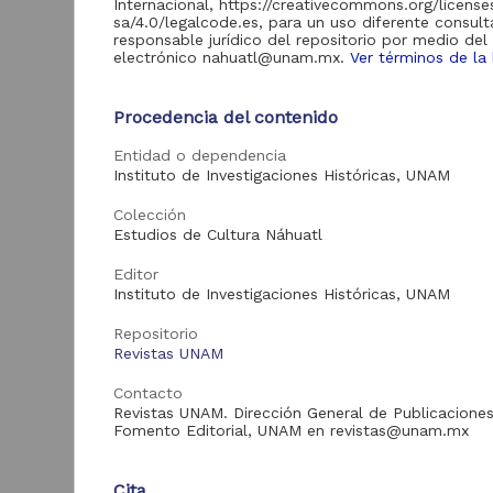
Internacional, https://creativecommons.org/licens
Artículos
16
sa/4.0/legalcode.es, para un uso diferente consult
responsable jurídico del repositorio por medio del
electrónico nahuatl@unam.mx.
Ver términos de la 
Tipo de
Procedencia del contenido
recurso
Entidad o dependencia
Artículo
16
A
Instituto de Investigaciones Históricas, UNAM
a
d
Colección
Estudios de Cultura Náhuatl
M
Tipo de
d
contenido
Editor
U
Instituto de Investigaciones Históricas, UNAM
2
Artículo de
16
A
Repositorio
Investigación
Revistas UNAM
Contacto
Revistas UNAM. Dirección General de Publicaciones
Entidad
Fomento Editorial, UNAM en revistas@unam.mx
aportante
de la UNAM
Art
Cita