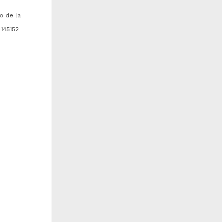
o de la
145152
a
l proyecto lexicográfico de
Pervivencia del mundo azteca
os frailes españoles en
en el México virreinal
éxico
áynez Vidal, Pilar - Instituto
Máynez Vidal, Pilar - Instituto
e Investigaciones Históricas,
de Investigaciones Históricas,
NAM
UNAM
006-12-30
2005-12-31
rtes y Humanidades
Artes y Humanidades