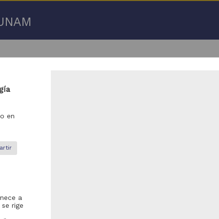
a UNAM
gía
o en
16 de
16 resultados
rtir
ículo
Artículo
enece a
 se rige