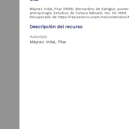
Instituto de
16
Investigaciones
Máynez Vidal, Pilar (1999). Bernardino de Sahagún, pioner
antropología. Estudios de Cultura Náhuatl; Vol. 30, 1999.
Históricas, UNAM
Recuperado de https://repositorio.unam.mx/contenidos/4
Descripción del recurso
Área de
Autor(es)
conocimiento
Máynez Vidal, Pilar
Tipo
Artes y Humanidades
16
Artículo de Investigación
Título
Bernardino de Sahagún, pionero de la antropologí
Año de
E
producción
d
Fecha
M
1999-12-30
a
>
M
Idioma
2001
4
d
spa
U
1999
3
2
ISSN
A
2000
3
ISSN impreso: 0071-1675
2006
2