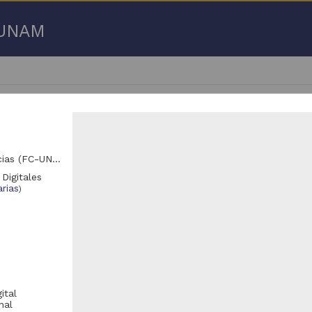
a UNAM
Departamento de Biología Evolutiva, Facultad de Ciencias (FC-UNAM)
 Digitales
751 - 116,800 de
122,556 resultados
rias
)
Registro de colección universitaria
Registro de colección universitaria
ital
nal