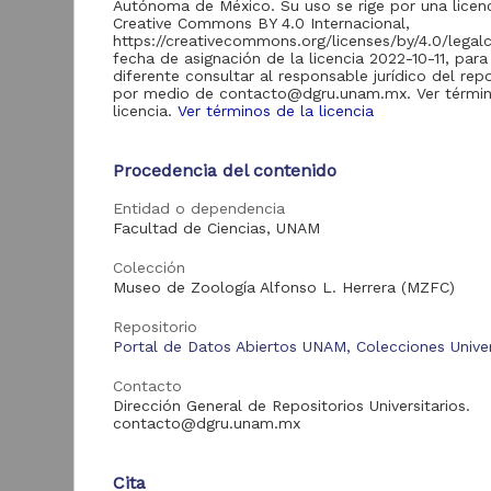
25,906
Autónoma de México. Su uso se rige por una licen
Servicios Digitales de
Creative Commons BY 4.0 Internacional,
Información
https://creativecommons.org/licenses/by/4.0/legal
fecha de asignación de la licencia 2022-10-11, para
Revistas UNAM
6,280
diferente consultar al responsable jurídico del repo
por medio de contacto@dgru.unam.mx. Ver términ
licencia.
Ver términos de la licencia
Acervo
Procedencia del contenido
"
S
Colecciones
Entidad o dependencia
Universitarias
90,370
Facultad de Ciencias, UNAM
Digitales
D
E
Tesis
25,906
Colección
C
Museo de Zoología Alfonso L. Herrera (MZFC)
Artículos
6,280
B
Repositorio
Portal de Datos Abiertos UNAM, Colecciones Univer
Tipo de
Contacto
recurso
Dirección General de Repositorios Universitarios.
contacto@dgru.unam.mx
Registro de
colección
90,370
universitaria
Cita