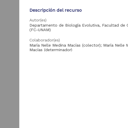
Trabajo de grado
25,906
Descripción del recurso
Artículo
6,280
Autor(es)
Departamento de Biología Evolutiva, Facultad de C
(FC-UNAM)
Tipo de
Colaborador(es)
contenido
María Nelle Medina Macías (colector); María Nelle 
Macías (determinador)
Registro de
90,273
colección biológica
Tipo
Tesis de licenciatura
Registro de colección biológica
21,913
Artículo de
Título
4,881
"
Investigación
"Basilinna leucotis" (Vieillot, 1818)
(
Tesis de maestría
2,701
Idioma
Artículo de
spa
D
1,399
Divulgación
E
C
Tesis de doctorado
1,249
B
Enlaces
Registro de
colección de
97
Texto completo
proyectos