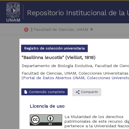
Repositorio Institucional de l
|
cancel
Facultad de Ciencias, UNAM
Registro de colección universitaria
"Basilinna leucotis" (Vieillot, 1818)
Facultad de Ciencias, UNAM,
Colecciones Universitarias
116,
(
Portal de Datos Abiertos UNAM, Colecciones Universita
Repositorio
Contenido completo
share
Compartir
Portal de Datos
Abiertos UNAM,
90,370
Licencia de uso
Colecciones
Universitarias
La titularidad de los derechos
Repositorio de la
patrimoniales de este recurso dig
Dirección General de
pertenece a la Universidad Nacio
Bibliotecas y