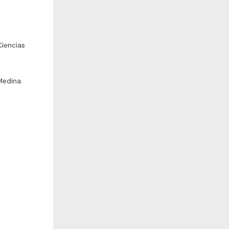
iencias
Medina
Archilochus colubris"
"Stelgidopteryx serripennis"
Linnaeus, 1758)
(Audubon, 1838)
epartamento de Biología
Departamento de Biología
volutiva, Facultad de
Evolutiva, Facultad de
iencias (FC-UNAM)
Ciencias (FC-UNAM)
iología y Química
Biología y Química