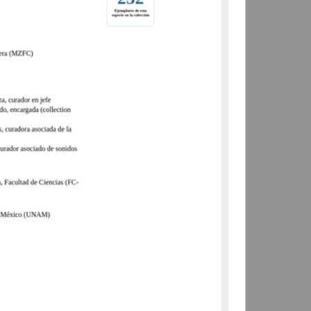
Departamento de Biología
Evolutiva, Facultad de
Ciencias (FC-UNAM)
Biología y Química
share
Registro de colección universitaria