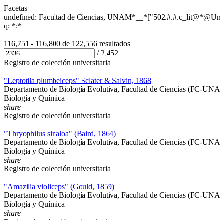
Facetas:
undefined: Facultad de Ciencias, UNAM*__*["502.#.#.c_lit@*@Un
q: *:*
116,751 - 116,800 de
122,556 resultados
/
2,452
Registro de colección universitaria
"Leptotila plumbeiceps" Sclater & Salvin, 1868
Departamento de Biología Evolutiva, Facultad de Ciencias (FC-UN
Biología y Química
share
Registro de colección universitaria
"Thryophilus sinaloa" (Baird, 1864)
Departamento de Biología Evolutiva, Facultad de Ciencias (FC-UN
Biología y Química
share
Registro de colección universitaria
"Amazilia violiceps" (Gould, 1859)
Departamento de Biología Evolutiva, Facultad de Ciencias (FC-UN
Biología y Química
share