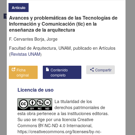
Artículo
Trabajo de grado
Avances y problemáticas de las Tecnologías de
Información y Comunicación (tic) en la
enseñanza de la arquitectura
F. Cervantes Borja, Jorge
Facultad de Arquitectura, UNAM,
publicado en
Artículos
(
Revistas UNAM
)
Ficha
Contenido
share
Compartir
original
completo
Licencia de uso
La titularidad de los
Cd interactivo de las tendencias de la arquitectura, primera mitad
derechos patrimoniales de
del siglo XX, para apoyo a la materia de arquitectura en Mexico
esta obra pertenece a las instituciones editoras.
siglo XX
Su uso se rige por una licencia Creative
Rios Acosta, Erika
Commons BY-NC-ND 4.0 Internacional,
2007
https://creativecommons.org/licenses/by-nc-
Físico Matemáticas y Ciencias de la Tierra