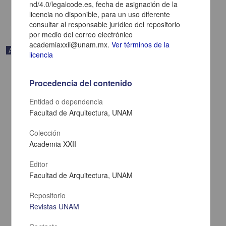
nd/4.0/legalcode.es, fecha de asignación de la
share
licencia no disponible, para un uso diferente
consultar al responsable jurídico del repositorio
por medio del correo electrónico
academiaxxii@unam.mx.
Ver términos de la
Artículo
licencia
Procedencia del contenido
Entidad o dependencia
Facultad de Arquitectura, UNAM
Colección
Academia XXII
Editor
Facultad de Arquitectura, UNAM
Repositorio
The sociological comprehension of Marianne Schnitger about the
Revistas UNAM
city: implied debate with Max Weber and Georg Simmel about the
public and private