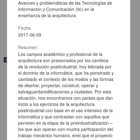
Perception of Insecurity in Mexico
Avances y problemáticas de las Tecnologías de
Información y Comunicación (tic) en la
Jasso López, Carmina - Facultad de Ciencias Políticas y Sociales,
UNAM
enseñanza de la arquitectura
2013-12-10
Ciencias Sociales y Económicas
Fecha
2017-06-09
share
Resumen
Los campos académico y profesional de la
Artículo
arquitectura son presionados por los cambios
de la revolución postindustrial, hoy liderada por
el dominio de la informática, que ha penetrado y
cambiado el contexto de los modos y las formas
de diseñar, proyectar, construir, operar y
salvaguardaredificaciones y ciudades. Por esta
situación, nos encontramos con países que dan
inicio a los ejercicios de la arquitectura
postindustrial con base en el uso intensivo de la
informática y que contrastan con aquellos que
perviven en la etapa de la preindustrialización –
los que aún operan con mucha participación del
trabajo mecánico humano, enel que el proyecto