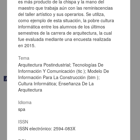
es más producto de la chispa y la mano del
maestro que trabaja aún con las reminiscencias
The Construction of Other Women and Other Spaces: The Case of
del taller artístico y sus operarios. Se utiliza,
San Miguel Teotongo
como ejemplo de esta situación, la pobre cultura
Castañeda López, Eric Ismael; Alcántara Hernández, Leonel;
informática entre los alumnos de los últimos
García Rivera, Tania Montserrat - Facultad de Arquitectura, UNAM
semestres de la carrera de arquitectura, la cual
2016-11-16
fue evaluada mediante una encuesta realizada
Multidisciplina
en 2015.
Miguel Teotongo, their resistance and expression in
urban
spaces.
share
Tema
Arquitectura Postindustrial; Tecnologías De
Información Y Comunicación (tic ); Modelo De
Información Para La Construcción (bim );
Artículo
Cultura Informática; Enseñanza De La
Arquitectura
Idioma
spa
ISSN
ISSN electrónico: 2594-083X