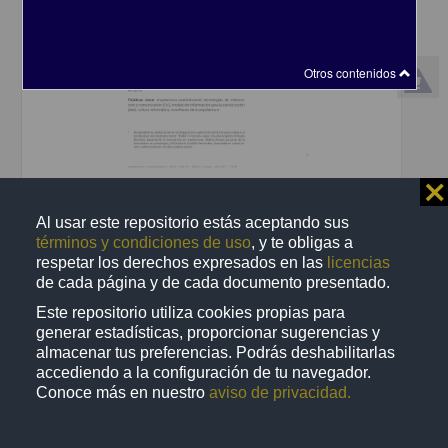
Otros contenidos
⨯
Avances y problemáticas de las Tecnologías de Información y
Comunicación (tic) en la enseñanza de la arquitectura
Al usar este repositorio estás aceptando sus
F. Cervantes Borja, Jorge - Facultad de Arquitectura, UNAM
términos y condiciones de uso
, y te obligas a
2017-06-09
respetar los derechos expresados en las
licencias
Multidisciplina
de cada página y de cada documento presentado.
share
Este repositorio utiliza cookies propias para
generar estadísticas, proporcionar sugerencias y
almacenar tus preferencias. Podrás deshabilitarlas
accediendo a la configuración de tu navegador.
Artículo
Conoce más en nuestro
aviso de privacidad.