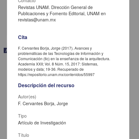
Contacto
Gaytán Alcalá, Felipe - Facultad de Ciencias Políticas y Sociales,
UNAM
Revistas UNAM. Dirección General de
2020-11-26
Publicaciones y Fomento Editorial, UNAM en
Ciencias Sociales y Económicas
revistas@unam.mx
share
Cita
F. Cervantes Borja, Jorge (2017). Avances y
Artículo
problemáticas de las Tecnologías de Información y
Comunicación (tic) en la enseñanza de la arquitectura.
Academia XXII; Vol. 8 Núm. 15, 2017: Sistemas,
modelos y data; 19-36. Recuperado de
https://repositorio.unam.mx/contenidos/55997
Descripción del recurso
Autor(es)
F. Cervantes Borja, Jorge
Tipo
Artículo de Investigación
Título