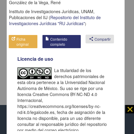
González de la Vega, René
Instituto de Investigaciones Jurídicas, UNAM,
Publicaciones del IIJ
(
Repositorio del Instituto de
Investigaciones Jurídicas "RU Jurídicas"
)
Ficha
Contenido
share
Compartir
original
completo
Licencia de uso
La titularidad de los
derechos patrimoniales de
esta obra pertenece a la Universidad Nacional
Autónoma de México. Su uso se rige por una
licencia Creative Commons BY-NC-ND 4.0
Internacional,
https://creativecommons.org/licenses/by-nc-
⨯
nd/4.0/legalcode.es, fecha de asignación de la
licencia no disponible, para un uso diferente
Al usar este repositorio estás aceptando sus
consultar al responsable jurídico del repositorio
términos y condiciones de uso
, y te obligas a
por medio del correo electrónico
respetar los derechos expresados en las
licencias
Repositorio Institucional de la