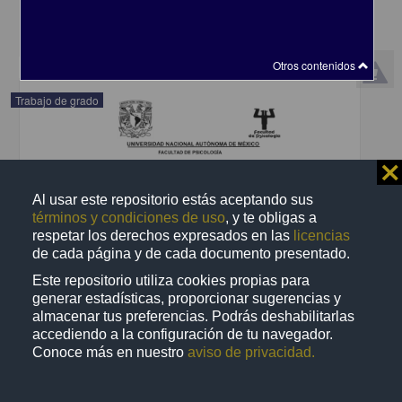
Ciencias Sociales y Económicas,Medicina y Ciencias de la Salud
share
Otros contenidos
Trabajo de grado
⨯
Al usar este repositorio estás aceptando sus
términos y condiciones de uso
, y te obligas a
respetar los derechos expresados en las
licencias
de cada página y de cada documento presentado.
Este repositorio utiliza cookies propias para
generar estadísticas, proporcionar sugerencias y
almacenar tus preferencias. Podrás deshabilitarlas
accediendo a la configuración de tu navegador.
Conoce más en nuestro
aviso de privacidad.
Diferencias sexuales en la respuesta somatosensorial en un
modelo murino de autismo inducido por VPA
Ferrer López, Martha Sofía