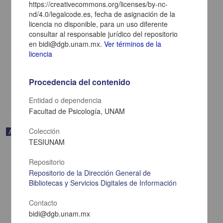
https://creativecommons.org/licenses/by-nc-
nd/4.0/legalcode.es, fecha de asignación de la
licencia no disponible, para un uso diferente
Oportunidades de la inteligencia artificial en los posgrados de
consultar al responsable jurídico del repositorio
medicina deportiva y áreas afines
en bidi@dgb.unam.mx.
Ver términos de la
Bustos-Viviescas, Brian Johan; García Yerena, Carlos Enrique;
licencia
Villamizar Navarro, Amalia - Facultad de Medicina, UNAM
2025-01-05
Medicina y Ciencias de la Salud
Procedencia del contenido
share
Entidad o dependencia
Facultad de Psicología, UNAM
Colección
Artículo
TESIUNAM
Repositorio
Repositorio de la Dirección General de
Bibliotecas y Servicios Digitales de Información
Contacto
bidi@dgb.unam.mx