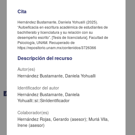
Cita
Hernández Bustamante, Daniela Yohualli (2025).
“Autoeficacia en escritura académica de estudiantes de
bachillerato y licenciatura y su relación con su
Trayectorias académicas de tres generaciones de una licenciatura
desempeño escrito”. [Tesis de licenciatura]. Facultad de
en Medicina durante la pandemia por COVID-19
Psicología, UNAM. Recuperado de
Bautista-Rodríguez, Gabriela; Fortoul, Teresa Imelda - Facultad de
https://repositorio.unam.mx/contenidos/3726366
Medicina, UNAM
2025-01-05
Descripción del recurso
Medicina y Ciencias de la Salud
Autor(es)
share
Hernández Bustamante, Daniela Yohualli
Identificador del autor
Artículo
Hernández Bustamante, Daniela
Yohualli::si::SinIdentificador
Colaborador(es)
Hernández Rojas, Gerardo (asesor); Muriá Vila,
Irene (asesor)