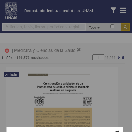
Repositorio Institucional de la UNAM
Todo
|
Medicina y Ciencias de la Salud
cancel
1 - 50 de
196,773 resultados
/
3,936
Artículo