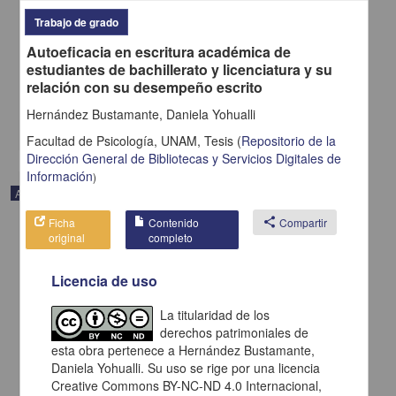
Osorio, Laura Alejandra; Moreno Gómez, Mateo; Moreno Gómez,
Juanita; Rojas Paguanquiza, Karla Liseth; Rojas Paguanquiza,
Trabajo de grado
Donald Jehison; Quintero Cabrera, Yuly Mabel; Pantoja Chazatar,
Autoeficacia en escritura académica de
Lency Yurani; Moreno Gómez, Germán Alberto - Facultad de
Medicina, UNAM
estudiantes de bachillerato y licenciatura y su
2025-01-05
relación con su desempeño escrito
Medicina y Ciencias de la Salud
Hernández Bustamante, Daniela Yohualli
share
Facultad de Psicología, UNAM,
Tesis
(
Repositorio de la
Dirección General de Bibliotecas y Servicios Digitales de
Información
)
Artículo
Ficha
Contenido
share
Compartir
original
completo
Licencia de uso
La titularidad de los
derechos patrimoniales de
esta obra pertenece a Hernández Bustamante,
Daniela Yohualli. Su uso se rige por una licencia
Creative Commons BY-NC-ND 4.0 Internacional,