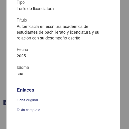
Tipo
Tesis de licenciatura
Título
Autoeficacia en escritura académica de
estudiantes de bachillerato y licenciatura y su
relación con su desempeño escrito
Percepción de los médicos internos sobre la implementación del
Fecha
método socrático como estrategia de aprendizaje
2025
Andrade-Castellanos, Carlos Alberto; Cuevas-Álvarez, Leobardo;
Ramos-Herrera, Igor Martín - Facultad de Medicina, UNAM
2025-01-05
Idioma
Medicina y Ciencias de la Salud
spa
share
Enlaces
Ficha original
Artículo
Texto completo