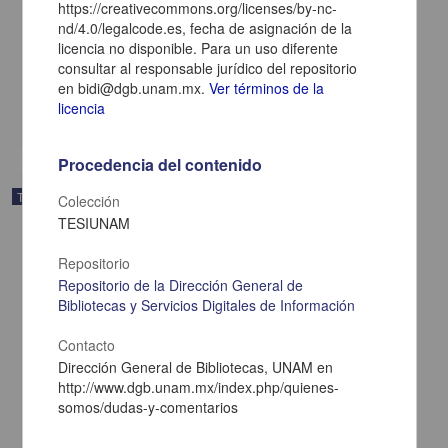
https://creativecommons.org/licenses/by-nc-
(Pisces:Characidae) utilizando zooplancton (rotíferos) como
nd/4.0/legalcode.es, fecha de asignación de la
alimento
licencia no disponible. Para un uso diferente
Gallardo Alanís, Jorge
consultar al responsable jurídico del repositorio
2024
Biología y Química
en bidi@dgb.unam.mx.
Ver términos de la
licencia
share
Procedencia del contenido
Trabajo de grado
Colección
TESIUNAM
Repositorio
Repositorio de la Dirección General de
Bibliotecas y Servicios Digitales de Información
Contacto
Dirección General de Bibliotecas, UNAM en
http://www.dgb.unam.mx/index.php/quienes-
somos/dudas-y-comentarios