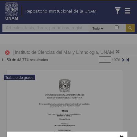
Repositorio Institucional de la UNAM
Todo
|
Instituto de Ciencias del Mar y Limnología, UNAM
cancel
1 - 50 de
48,774 resultados
/
976
Trabajo de grado