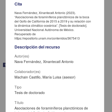
Cita
Composicion y actividad de los ciliados ectobiontes/ectoparásitos
Nava Fernández, Xinantecatl Antonio (2023).
oportunistas (Trichodina spp. Olygohymenophorea: Peritrichia) en
“Asociaciones de foraminíferos planctónicos de la boca
el gradiente de oxígeno en la columna de agua del Lago la
del Golfo de California de 2015 a 2019 y su relación con
Preciosa
la dinámica climático-oceánica”. [Tesis de doctorado].
Ávila Solís, María de la Luz Fabiola
Universidad Nacional Autónoma de México.
2024
Recuperado de
Físico Matemáticas y Ciencias de la Tierra
https://repositorio.unam.mx/contenidos/3675413
share
Descripción del recurso
Autor(es)
Nava Fernández, Xinantecatl Antonio
Trabajo de grado
Colaborador(es)
Machain Castillo, María Luisa (asesor)
Tipo
Tesis de doctorado
Título
Asociaciones de foraminíferos planctónicos de