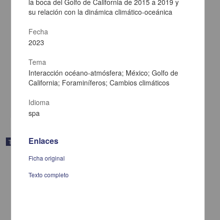
la boca del Golfo de California de 2015 a 2019 y
su relación con la dinámica climático-oceánica
Fecha
2023
Presencia y distribución de microplásticos en agua y sedimento del
Río Baluarte, Sinaloa, México
Tema
Hernández Ángeles, Jacqueline
Interacción océano-atmósfera; México; Golfo de
2024
California; Foraminíferos; Cambios climáticos
Biología y Química
Idioma
share
spa
Enlaces
Trabajo de grado
Ficha original
Texto completo