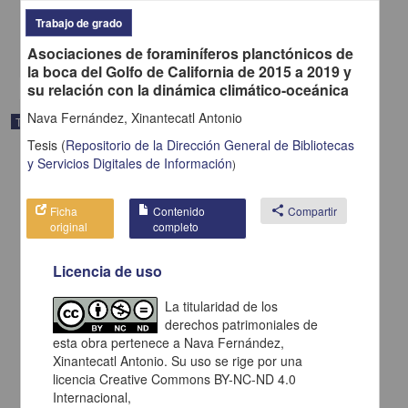
2024
Físico Matemáticas y Ciencias de la Tierra
Trabajo de grado
share
Asociaciones de foraminíferos planctónicos de
la boca del Golfo de California de 2015 a 2019 y
su relación con la dinámica climático-oceánica
Nava Fernández, Xinantecatl Antonio
Trabajo de grado
Tesis
(
Repositorio de la Dirección General de Bibliotecas
y Servicios Digitales de Información
)
Ficha
Contenido
share
Compartir
original
completo
Licencia de uso
La titularidad de los
derechos patrimoniales de
esta obra pertenece a Nava Fernández,
Xinantecatl Antonio. Su uso se rige por una
licencia Creative Commons BY-NC-ND 4.0
Selectividad de presa y respuesta funcional por larvas (primeras 5
Internacional,
semanas) de Moenkhausia sanctaefilomenae (Steindachner 1907)