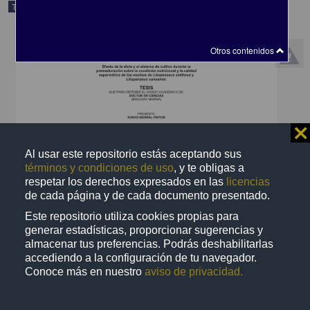
Trabajo de grado
Otros contenidos
⨯
Al usar este repositorio estás aceptando sus
términos y condiciones de uso
, y te obligas a
respetar los derechos expresados en las
licencias
de cada página y de cada documento presentado.
Efecto de la dieta y el sistema de cultivo durante la premaduración
Este repositorio utiliza cookies propias para
sobre la condición nutricional y la calidad espermática de los
generar estadísticas, proporcionar sugerencias y
machos de Litopenaeus setiferus y Litopenaeus vannamei
almacenar tus preferencias. Podrás deshabilitarlas
Barral Pintos, Xurxo
accediendo a la configuración de tu navegador.
2023
Biología y Química
Conoce más en nuestro
aviso de privacidad.
share