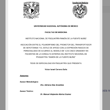
Trabajo de grado
Correlación patológico eeg en pacientes con displasia cortical y epilepsia re
Ramírez Ortega, Aura Judith
2013
Medicina y Ciencias de la Salud
Especialidad en Medicina (Neurofisiología
Clínica
)