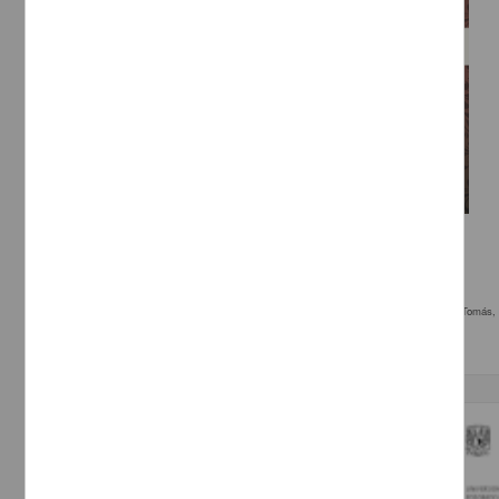
Música mexicana para piano del siglo xix
Sandoval Luna, Dulce Edith
2013
Artes y Humanidades
eléctrica
,; León, Tomás, 1826-1893, compositor. piano, re mayor Marcha patriótica,; León, Tomás,
Trabajo de grado