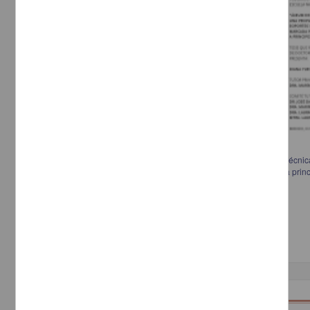
Álbum de familia:de las fotos de la abuela: una propuesta de obra en técnic
de una historia familiar marcada por la migración japonesa a México a princ
Estevez Gómez, Diana Yuriko, 1981-
2013
Artes y Humanidades
Doctorado en Artes y
Diseño
Trabajo de grado