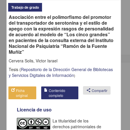
Trabajo de grado
Asociación entre el polimorfismo del promotor
Actividad frontal delta rítmica intermitente como patrón postictal
del transportador de serotonina y el estilo de
Villarreal Montemayor, Héctor Jorge; Torres Gómez, Armando
apego con la expresión rasgos de personalidad
2013
Medicina y Ciencias de la Salud
de acuerdo al modelo de “Los cinco grandes”
Especialidad en Medicina (Neurofisiología
Clínica
)
en pacientes de la consulta externa del Instituto
Nacional de Psiquiatría “Ramón de la Fuente
Muñiz”
Cervera Solis, Victor Israel
Tesis
(
Repositorio de la Dirección General de Bibliotecas
Trabajo de grado
y Servicios Digitales de Información
)
Ficha
Contenido
share
Compartir
original
completo
Licencia de uso
La titularidad de los
derechos patrimoniales de