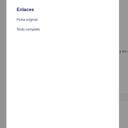
Enlaces
Ficha original
Texto completo
Efecto de suplementación con grenetina en adolescentes obesos con y sin
hipertrigliceridemia
Castelán Chávez, Enrique Emmanuel
2013
Medicina y Ciencias de la Salud
Especialidad en Medicina (Alergia e Inmunología
Clínica
Pediátrica)
Trabajo de grado