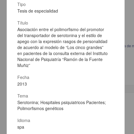
Tipo
Tesis de especialidad
Título
Asociación entre el polimorfismo del promotor
del transportador de serotonina y el estilo de
apego con la expresión rasgos de personalidad
Variabilidad de las respuestas neurofisiológicas en cirugía de columna de 
de acuerdo al modelo de “Los cinco grandes”
Salmerón Mercado, Mónica Edith; Soriano Sánchez, José Antonio
en pacientes de la consulta externa del Instituto
2013
Nacional de Psiquiatría “Ramón de la Fuente
Medicina y Ciencias de la Salud
Muñiz”
Especialidad en Medicina (Neurofisiología
Clínica
)
Fecha
2013
Tema
Trabajo de grado
Serotonina; Hospitales psiquiatricos Pacientes;
Polimorfismos genéticos
Idioma
spa