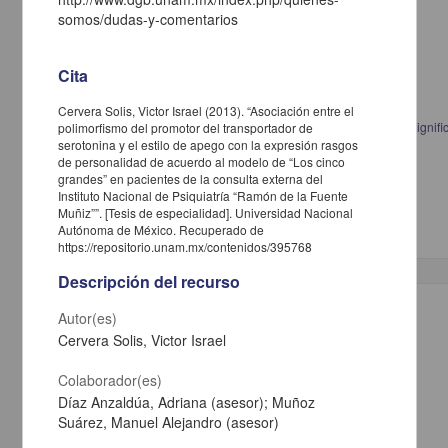
somos/dudas-y-comentarios
Cita
Cervera Solis, Victor Israel (2013). “Asociación entre el
Psicoanálisis y formación profesional en la FES Iztacala: análisis del signif
polimorfismo del promotor del transportador de
serotonina y el estilo de apego con la expresión rasgos
Pantoja Palmeros, María Teresa, 1959-
de personalidad de acuerdo al modelo de “Los cinco
2013
grandes” en pacientes de la consulta externa del
Ciencias Sociales y Económicas,Medicina y Ciencias de la Salud
Instituto Nacional de Psiquiatría “Ramón de la Fuente
Maestría en Psicología (Psicología
Clínica
)
Muñiz””. [Tesis de especialidad]. Universidad Nacional
Autónoma de México. Recuperado de
https://repositorio.unam.mx/contenidos/395768
Descripción del recurso
Trabajo de grado
Autor(es)
Cervera Solis, Victor Israel
Colaborador(es)
Díaz Anzaldúa, Adriana (asesor); Muñoz
Suárez, Manuel Alejandro (asesor)