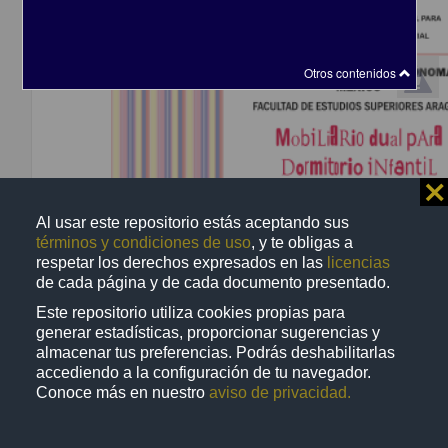
Trabajo de grado
Otros contenidos
⨯
Al usar este repositorio estás aceptando sus
términos y condiciones de uso
, y te obligas a
respetar los derechos expresados en las
licencias
de cada página y de cada documento presentado.
Mobiliario dual para dormitorio infantil
Este repositorio utiliza cookies propias para
Nava Ramírez, Viridiana Abigail
generar estadísticas, proporcionar sugerencias y
2013
almacenar tus preferencias. Podrás deshabilitarlas
Físico Matemáticas y Ciencias de la Tierra
accediendo a la configuración de tu navegador.
Licenciatura en
Diseño
Industrial
Conoce más en nuestro
aviso de privacidad.