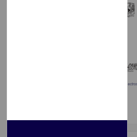
Una propuesta de renovación en el esmalte: esmaltografía y pintura electros
Zepeda Guerrero, Aurora Guadalupe, 1946-
2013
Artes y Humanidades
Programa de Posgrado en Artes y
Diseño