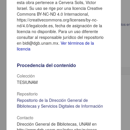
esta obra pertenece a Cervera Solis, Victor
Israel. Su uso se rige por una licencia Creative
Commons BY-NC-ND 4.0 Internacional,
https://creativecommons.org/licenses/by-nc-
Eficacia de la inmunoterapia subcutánea en pacientes polisensibilizados 
nd/4.0/legalcode.es, fecha de asignación de la
pacientes monosensibilizados con rinitis y asma alérgica
licencia no disponible. Para un uso diferente
Rivero Yeverino, Daniela
consultar al responsable jurídico del repositorio
2013
en bidi@dgb.unam.mx.
Ver términos de la
Medicina y Ciencias de la Salud
licencia
Especialidad en Medicina (Alergia e Inmunología
Clínica
)
Procedencia del contenido
Colección
Trabajo de grado
TESIUNAM
Repositorio
Repositorio de la Dirección General de
Bibliotecas y Servicios Digitales de Información
Contacto
Dirección General de Bibliotecas, UNAM en
http://www.dgb.unam.mx/index.php/quienes-