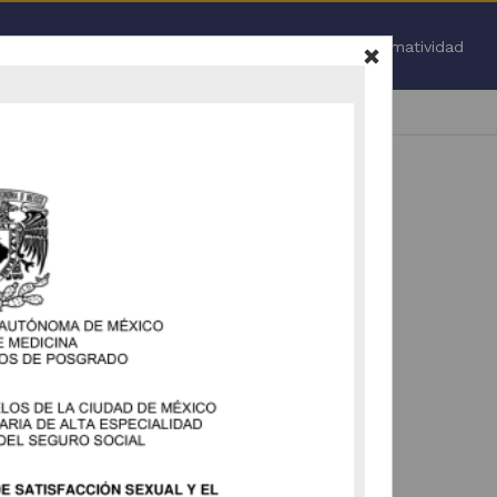
Inicio
Normatividad
Todo
.
 nuevamente (
ir a la pagina de inicio
).
vamente la selección de facetas (
ir a