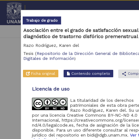
Repositorio Institucional de l
Trabajo de grado
Asociación entre el grado de satisfacción sexual 
|
cancel
Coordinación General de Estudios de Posgrado,
diagnóstico de trastorno disfórico premenstrual
Razo Rodríguez, Karen del
Tesis
(
Repositorio de la Dirección General de Biblioteca
Digitales de Información
)
Ficha original
Contenido completo
share
Compa
N
Licencia de uso
Se 
La titularidad de los derechos
patrimoniales de esta obra pert
Razo Rodríguez, Karen del. Su us
por una licencia Creative Commons BY-NC-ND 4.0
Internacional, https://creativecommons.org/licens
nd/4.0/legalcode.es, fecha de asignación de la lic
disponible. Para un uso diferente consultar al res
jurídico del repositorio en bidi@dgb.unam.mx.
Ver 