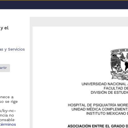
a UNAM
y el
 UNAM; Facultad de Medicina, UNAM
s y Servicios
rtir
o se encontraron registros
recomienda realizar una de las siguientes acciones:
enece a
o se rige
Eliminar los filtros de opciones avanzadas y realizar la búsqueda
es/by-nc-
Debido a que el enlace posiblemente haya caducado, realizar nue
encia no
la pagina de inicio
).
ponsable
términos