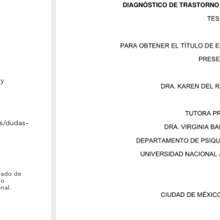
 y
s/dudas-
grado de
co
onal
Repositorio Institucional de la