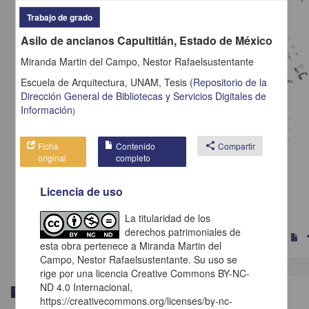
Trabajo de grado
Asilo de ancianos Capultitlán, Estado de México
Miranda Martin del Campo, Nestor Rafaelsustentante
Escuela de Arquitectura, UNAM,
Tesis
(
Repositorio de la
Dirección General de Bibliotecas y Servicios Digitales de
Información
)
Ficha
Contenido
share
Compartir
original
completo
Refugios en alta pendiente Santa Fe Ciudad de Mexico
Licencia de uso
Estrada García, Victor Hugosustentante
1985
Físico Matemáticas y Ciencias de la Tierra
La titularidad de los
derechos patrimoniales de
s
esta obra pertenece a Miranda Martin del
Campo, Nestor Rafaelsustentante. Su uso se
rige por una licencia Creative Commons BY-NC-
ND 4.0 Internacional,
Trabajo de grado
https://creativecommons.org/licenses/by-nc-