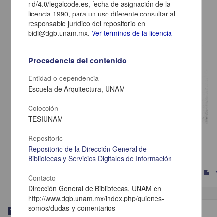
nd/4.0/legalcode.es, fecha de asignación de la
licencia 1990, para un uso diferente consultar al
responsable jurídico del repositorio en
bidi@dgb.unam.mx.
Ver términos de la licencia
Procedencia del contenido
Entidad o dependencia
Escuela de Arquitectura, UNAM
Colección
TESIUNAM
Centro popular Santa Teresa Tlalpan Mexico
Repositorio
Cruz Cerda, Raulsustentante
Repositorio de la Dirección General de
1985
Físico Matemáticas y Ciencias de la Tierra
Bibliotecas y Servicios Digitales de Información
s
Contacto
Dirección General de Bibliotecas, UNAM en
http://www.dgb.unam.mx/index.php/quienes-
somos/dudas-y-comentarios
Trabajo de grado