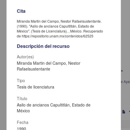
Cita
Miranda Martin del Campo, Nestor Rafaelsustentante.
(1990). "Asilo de ancianos Capultitlán, Estado de
México". (Tesis de Licenciatura). , México. Recuperado
de https://repositorio.unam.mx/contenidos/62525
Descripción del recurso
Autor(es)
Miranda Martin del Campo, Nestor
Rafaelsustentante
Tipo
Critica y alternativa arquitectonica de la educacion en la colonia Plan de Aya
corredor de Naucalpan Edo. de Mexico
Tesis de licenciatura
Campos Almaraz, Jorgesustentante
1985
Título
Físico Matemáticas y Ciencias de la Tierra
Asilo de ancianos Capultitlán, Estado de
México
s
Fecha
1990