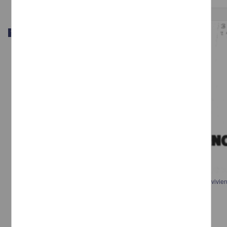
Trabajo de grado
Plan de acción urbano arquitectónico : Centro de barrio y programa de vivie
en Texcoco
Balbuena Canales, Salvadorsustentante
1985
Físico Matemáticas y Ciencias de la Tierra