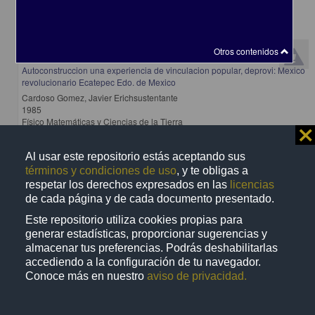
Otros contenidos
Autoconstruccion una experiencia de vinculacion popular, deprovi: Mexico
revolucionario Ecatepec Edo. de Mexico
Cardoso Gomez, Javier Erichsustentante
1985
Físico Matemáticas y Ciencias de la Tierra
⨯
s
Al usar este repositorio estás aceptando sus
términos y condiciones de uso
, y te obligas a
respetar los derechos expresados en las
licencias
de cada página y de cada documento presentado.
Trabajo de grado
Este repositorio utiliza cookies propias para
generar estadísticas, proporcionar sugerencias y
almacenar tus preferencias. Podrás deshabilitarlas
accediendo a la configuración de tu navegador.
Conoce más en nuestro
aviso de privacidad.