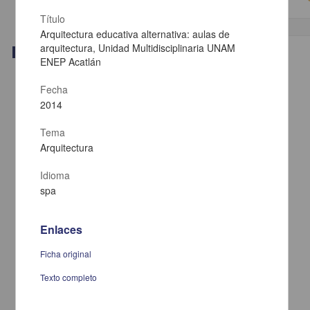
Título
Arquitectura educativa alternativa: aulas de
arquitectura, Unidad Multidisciplinaria UNAM
Trabajo de grado
ENEP Acatlán
Fecha
2014
Tema
Arquitectura
Idioma
spa
Enlaces
Ficha original
Emociones: hacia el descubrimiento de una clase natural
Reyes Moreno, Rubén
Texto completo
2014
Artes y Humanidades