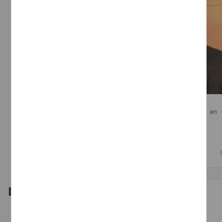
La Geopolítica de la energía
Klare, Michael T. - Centro de Investigaciones Interdisciplinarias en
Humanidades, UNAM
2014
Artes y Humanidades,Ciencias Sociales y Económicas
Publicación editorial