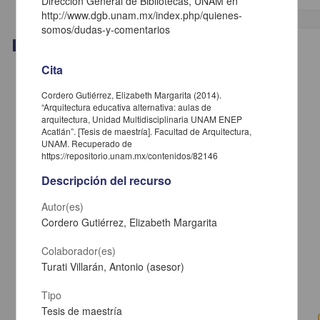
Dirección General de Bibliotecas, UNAM en
http://www.dgb.unam.mx/index.php/quienes-
somos/dudas-y-comentarios
Trabajo de grado
Cita
Cordero Gutiérrez, Elizabeth Margarita (2014).
“Arquitectura educativa alternativa: aulas de
arquitectura, Unidad Multidisciplinaria UNAM ENEP
Acatlán”. [Tesis de maestría]. Facultad de Arquitectura,
UNAM. Recuperado de
https://repositorio.unam.mx/contenidos/82146
Descripción del recurso
Autor(es)
Cordero Gutiérrez, Elizabeth Margarita
Colaborador(es)
Intencionalidad de horizonte y vida afectiva: un estudio sobre Husserl
Turati Villarán, Antonio (asesor)
Quepons Ramírez, Ignacio
2014
Tipo
Artes y Humanidades
Tesis de maestría