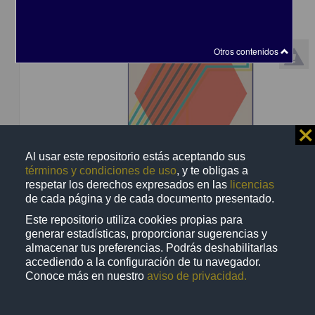
Otros contenidos
⨯
Al usar este repositorio estás aceptando sus
términos y condiciones de uso
, y te obligas a
Perspectivas en las teorías de sistemas
respetar los derechos expresados en las
licencias
Ramírez, Santiago (Coordinador) - Centro de Investigaciones Interdiscip
de cada página y de cada documento presentado.
Ciencias y Humanidades, UNAM
Este repositorio utiliza cookies propias para
2014
generar estadísticas, proporcionar sugerencias y
Artes y Humanidades,Ciencias Sociales y Económicas
almacenar tus preferencias. Podrás deshabilitarlas
accediendo a la configuración de tu navegador.
Conoce más en nuestro
aviso de privacidad.
Artículo