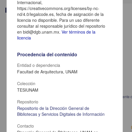
Internacional,
https://creativecommons.org/licenses/by-nc-
Trabajo de grado
nd/4.0/legalcode.es, fecha de asignación de la
licencia no disponible. Para un uso diferente
consultar al responsable jurídico del repositorio
en bidi@dgb.unam.mx.
Ver términos de la
licencia
Procedencia del contenido
Entidad o dependencia
Facultad de Arquitectura, UNAM
Colección
TESIUNAM
Sistemas de ecuaciones lineales en el bachillerato: diseño de un ambiente 
Repositorio
aprendizaje con comprensión
Repositorio de la Dirección General de
Pablo Abrego, Jorge
2014
Bibliotecas y Servicios Digitales de Información
Artes y Humanidades,Físico Matemáticas y Ciencias de la Tierra
Contacto