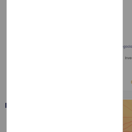
Apropiación de agua, medio ambiente y obesidad: Los impactos del negoci
bebidas embotelladas en México
Delgado Ramos, Gian Carlo (Coordinador) - Centro de Invest
Interdisciplinarias en Ciencias y Humanidades, UNAM
2014
Artes y Humanidades,Ciencias Sociales y Económicas
Video