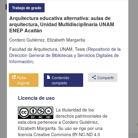
Trabajo de grado
Trabajo de grado
Arquitectura educativa alternativa: aulas de
arquitectura, Unidad Multidisciplinaria UNAM
ENEP Acatlán
Cordero Gutiérrez, Elizabeth Margarita
Facultad de Arquitectura, UNAM,
Tesis
(
Repositorio de la
Dirección General de Bibliotecas y Servicios Digitales de
Información
)
Ficha
Contenido
share
Compartir
original
completo
Licencia de uso
Creación musical en perspectiva: tres ensayos
Valdéz, Federico
2014
La titularidad de los
Artes y Humanidades
derechos patrimoniales de
esta obra pertenece a Cordero Gutiérrez,
Elizabeth Margarita. Su uso se rige por una
licencia Creative Commons BY-NC-ND 4.0