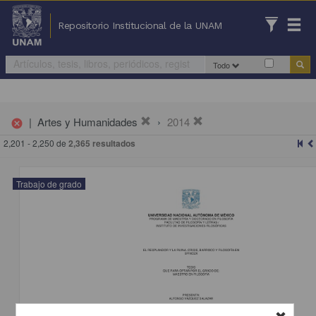
Repositorio Institucional de la UNAM
Todo
|
Artes y Humanidades
2014
cancel
2,201 - 2,250 de
2,365 resultados
Trabajo de grado