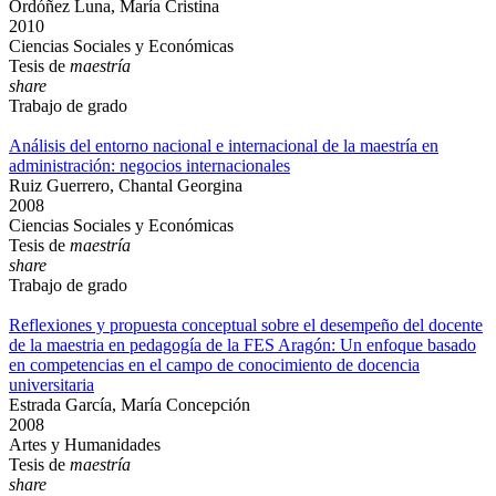
Ordóñez Luna, María Cristina
2010
Ciencias Sociales y Económicas
Tesis de
maestría
share
Trabajo de grado
Análisis del entorno nacional e internacional de la maestría en
administración: negocios internacionales
Ruiz Guerrero, Chantal Georgina
2008
Ciencias Sociales y Económicas
Tesis de
maestría
share
Trabajo de grado
Reflexiones y propuesta conceptual sobre el desempeño del docente
de la maestria en pedagogía de la FES Aragón: Un enfoque basado
en competencias en el campo de conocimiento de docencia
universitaria
Estrada García, María Concepción
2008
Artes y Humanidades
Tesis de
maestría
share