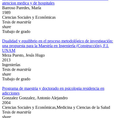
atencion medica y de hospitales
Barroso Paredes, María
1989
Ciencias Sociales y Económicas
Tesis de
maestría
share
Trabajo de grado
Dualidad y equilibrio en el proceso metodológico de investigación:
una propuesta para la Maestría en Ingeniería (Construcción), F.I.
UNAM
Meza Puesto, Jesús Hugo
2013
Ingenierías
Tesis de
maestría
share
Trabajo de grado
Programa de maestria y doctorado en psicologia residencia en
adicciones
Gonzalez Gonzalez, Antonio Alejandro
2004
Ciencias Sociales y Económicas,Medicina y Ciencias de la Salud
Tesis de
maestría
share