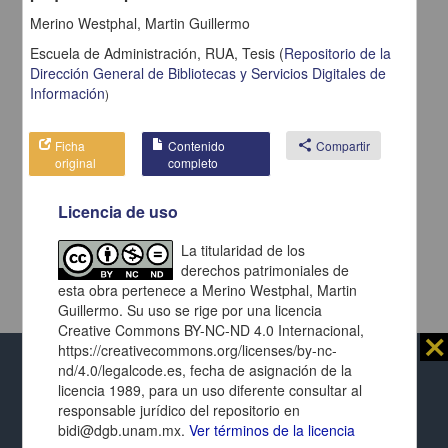
Merino Westphal, Martin Guillermo
Escuela de Administración, RUA,
Tesis
(
Repositorio de la
Dirección General de Bibliotecas y Servicios Digitales de
Información
)
Ficha
Contenido
share
Compartir
original
completo
Licencia de uso
La titularidad de los
derechos patrimoniales de
esta obra pertenece a Merino Westphal, Martin
Guillermo. Su uso se rige por una licencia
Creative Commons BY-NC-ND 4.0 Internacional,
⨯
https://creativecommons.org/licenses/by-nc-
nd/4.0/legalcode.es, fecha de asignación de la
Al usar este repositorio estás aceptando sus
licencia 1989, para un uso diferente consultar al
términos y condiciones de uso
, y te obligas a
responsable jurídico del repositorio en
respetar los derechos expresados en las
licencias
Repositorio Institucional de la
bidi@dgb.unam.mx.
Ver términos de la licencia
de cada página y de cada documento presentado.
Universidad Nacional Autónoma de México