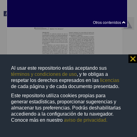
Artículo
Otros contenidos
⨯
Al usar este repositorio estás aceptando sus
términos y condiciones de uso
, y te obligas a
respetar los derechos expresados en las
licencias
de cada página y de cada documento presentado.
Este repositorio utiliza cookies propias para
generar estadísticas, proporcionar sugerencias y
Diversos usos de la fuente de rayos gamma en la UNAM
almacenar tus preferencias. Podrás deshabilitarlas
Cruz Zaragoza, Epifanio - Facultad de Química, UNAM
accediendo a la configuración de tu navegador.
2018-08-30
Conoce más en nuestro
aviso de privacidad.
Biología y Química
share