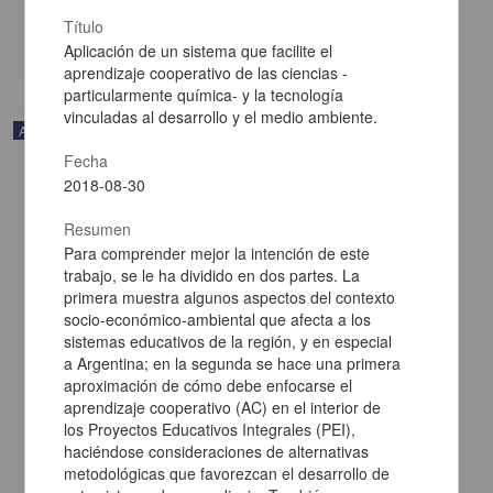
Biología y Química
Título
share
Aplicación de un sistema que facilite el
aprendizaje cooperativo de las ciencias -
particularmente química- y la tecnología
vinculadas al desarrollo y el medio ambiente.
Artículo
Fecha
2018-08-30
Resumen
Para comprender mejor la intención de este
trabajo, se le ha dividido en dos partes. La
primera muestra algunos aspectos del contexto
socio-económico-ambiental que afecta a los
sistemas educativos de la región, y en especial
a Argentina; en la segunda se hace una primera
aproximación de cómo debe enfocarse el
aprendizaje cooperativo (AC) en el interior de
los Proyectos Educativos Integrales (PEI),
haciéndose consideraciones de alternativas
Transformación de un trabajo práctico tradicional
metodológicas que favorezcan el desarrollo de
Landau, Leonor; Lastres, Luz; Sileo, Marta - Facultad de Química,