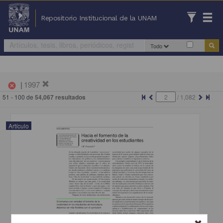
Repositorio Institucional de la UNAM
Todo
|
1997
cancel
51 - 100 de
54,067 resultados
/
1,082
Artículo