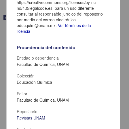
https://creativecommons.org/licenses/by-nc-
nd/4.0/legalcode.es, para un uso diferente
consultar al responsable jurídico del repositorio
Artículo
por medio del correo electrónico
educquim@unam.mx.
Ver términos de la
licencia
Procedencia del contenido
Entidad o dependencia
Facultad de Química, UNAM
Colección
Educación Química
Editor
Facultad de Química, UNAM
Evaluación de los aprendizajes. Tercera Parte. POE,
autoevaluación, evaluación en grupo y diagramas de Venn
Repositorio
Chamizo, José Antonio - Facultad de Química, UNAM
Revistas UNAM
2018-08-30
Biología y Química