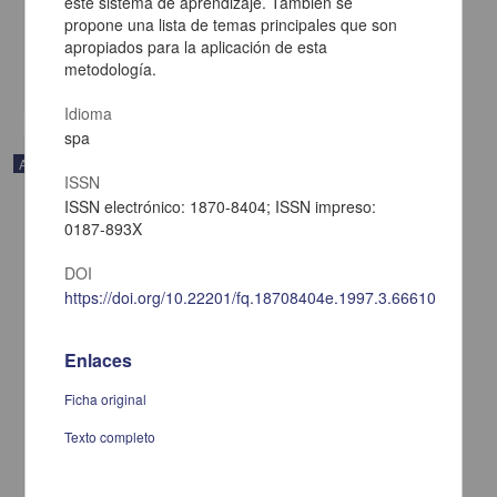
este sistema de aprendizaje. También se
UNAM
2018-08-30
propone una lista de temas principales que son
Biología y Química
apropiados para la aplicación de esta
metodología.
share
Idioma
spa
Artículo
ISSN
ISSN electrónico: 1870-8404; ISSN impreso:
0187-893X
DOI
https://doi.org/10.22201/fq.18708404e.1997.3.66610
Enlaces
Ficha original
Texto completo
Ácidos y bases duros y blandos. Descubriendo el principio en el