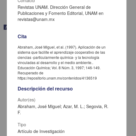
Contacto
share
Revistas UNAM. Dirección General de
Publicaciones y Fomento Editorial, UNAM en
revistas@unam.mx
Artículo
Cita
Abraham, José Miguel, et al. (1997). Aplicación de un
sistema que facilite el aprendizaje cooperativo de las
ciencias -particularmente química- y la tecnología
vinculadas al desarrollo y el medio ambiente..
Educación Química; Vol. 8 Núm. 3, 1997; 146-149.
Recuperado de
https://repositorio.unam.mx/contenidos/4136519
Descripción del recurso
Autor(es)
Abraham, José Miguel; Azar, M. L.; Segovia, R.
F.
Los libros de texto en Ingeniería Química
Valiente Barderas, Antonio; González Cercas, Martha - Facultad de
Tipo
Química, UNAM
Artículo de Investigación
2018-08-30