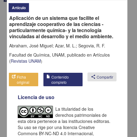
Artículo
Aplicación de un sistema que facilite el
aprendizaje cooperativo de las ciencias -
particularmente química- y la tecnología
vinculadas al desarrollo y el medio ambiente.
Abraham, José Miguel; Azar, M. L.; Segovia, R. F.
Facultad de Química, UNAM,
publicado en
Artículos
(
Revistas UNAM
)
Ficha
Contenido
share
Compartir
original
completo
Aplicación de un sistema que facilite el aprendizaje cooperativo de
las ciencias -particularmente química- y la tecnología vinculadas al
Licencia de uso
desarrollo y el medio ambiente.
Abraham, José Miguel; Azar, M. L.; Segovia, R. F. - Facultad de
La titularidad de los
Química, UNAM
derechos patrimoniales de
2018-08-30
esta obra pertenece a las instituciones editoras.
Biología y Química
Su uso se rige por una licencia Creative
share
Commons BY-NC-ND 4.0 Internacional,