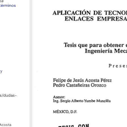
le
términos
 y
s/dudas-
Repositorio Institucional de la
 Acosta