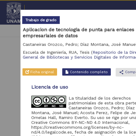
Repositorio Institucional de l
Trabajo de grado
Aplicacion de tecnologia de punta para enlaces
|
cancel
Escuela de Ingeniería, RUA
empresariales de datos
Escuela de Ingeniería, RUA,
Tesis
(
Repositorio de la Dir
General de Bibliotecas y Servicios Digitales de Informa
Ficha original
Contenido completo
share
Compa
N
Licencia de uso
Se 
La titularidad de los derechos
patrimoniales de esta obra pert
Castaneiras Orozco, Pedro; Díaz
Montana, José Manuel; Acosta Perez, Felipe de Je
Ornelas Hall, Ramiro Everto. Su uso se rige por una
Creative Commons BY-NC-ND 4.0 Internacional,
https://creativecommons.org/licenses/by-nc-
nd/4.0/legalcode.es, fecha de asignación de la lic