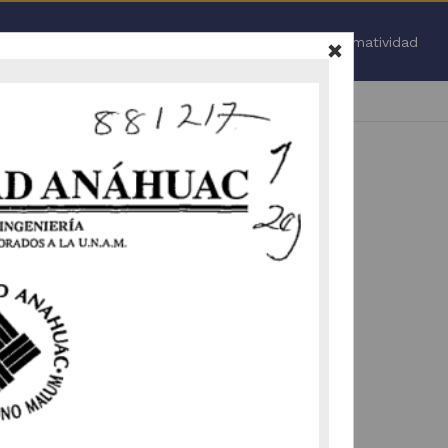
Inicio
Normatividad
Todo
.
 nuevamente (
ir a la pagina de inicio
).
vamente la selección de facetas (
ir a