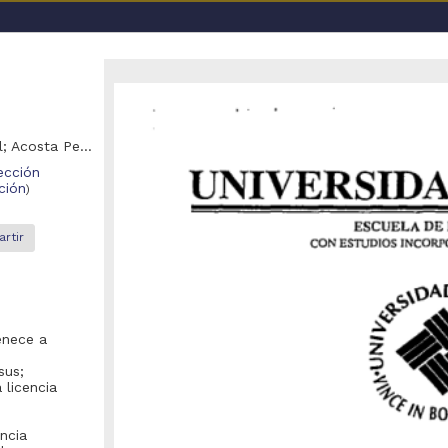
a UNAM
Castaneiras Orozco, Pedro; Díaz Montana, José Manuel; Acosta Perez, Felipe de Jesus; Ornelas Hall, Ramiro Everto
ección
ción
)
rtir
o se encontraron registros
recomienda realizar una de las siguientes acciones:
enece a
Eliminar los filtros de opciones avanzadas y realizar la búsqueda
sus;
 licencia
Debido a que el enlace posiblemente haya caducado, realizar nue
la pagina de inicio
).
encia